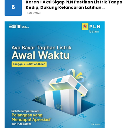
Keren ! Aksi Sigap PLN Pastikan Listrik Tanpa
6
Kedip, Dukung Kelancaran Latihan
Terintegrasi Trimatra 2026 di Dabo Singkep
05/08/2026