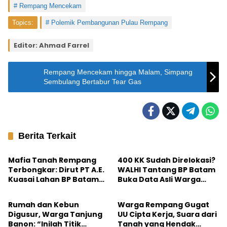
Rempang Mencekam
Topics:
Polemik Pembangunan Pulau Rempang
Editor: Ahmad Farrel
Rempang Mencekam hingga Malam, Simpang
Sembulang Bertabur Tear Gas
Berita Terkait
Batam
Batam
Mafia Tanah Rempang
400 KK Sudah Direlokasi?
Terbongkar: Dirut PT A.E.
WALHI Tantang BP Batam
Kuasai Lahan BP Batam
Buka Data Asli Warga
Batam
Batam
Meski Izin Dicabut
Rempang
Rumah dan Kebun
Warga Rempang Gugat
Digusur, Warga Tanjung
UU Cipta Kerja, Suara dari
Banon: “Inilah Titik
Tanah yang Hendak