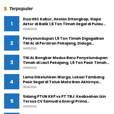
Terpopuler
Dua HSC Kabur, Hoslan Ditangkap, Siapa
1
Aktor di Balik 1,6 Ton Timah Ilegal di Pulau
Pekajang ?
04/08/2026
Penyelundupan 1,6 Ton Timah Digagalkan
2
TNI AL di Perairan Pekajang, Diduga
Melibatkan Jaringan Internasional
04/08/2026
TNI AL Bongkar Modus Baru Penyelundupan
3
Timah di Laut Pekajang, 1,6 Ton Pasir Timah
Disembunyikan di Bawah Kerambah, Diduga
04/08/2026
Akan Diselundupkan ke Malaysia
Lama Dikeluhkan Warga, Lokasi Tambang
4
Pasir Ilegal di Teluk Mata Ikan Akhirnya
Digerebek
06/08/2026
Sidang PTUN KKP vs PT TBJ: Keabsahan Izin
5
Tersus CV Samudra Energi Prima
Dipertanyakan
05/08/2026