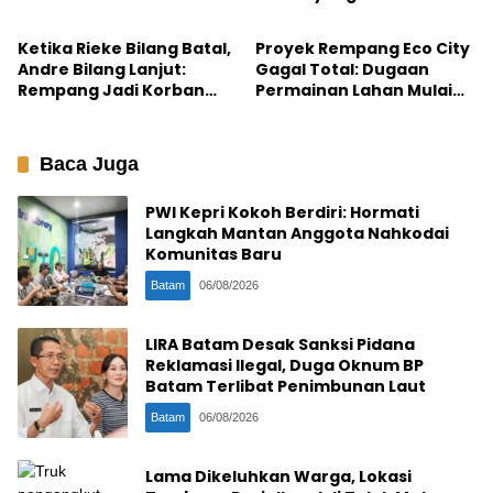
Batam
Batam
Terakhir Ibu Berjuang”
Dihapus
Ketika Rieke Bilang Batal,
Proyek Rempang Eco City
Andre Bilang Lanjut:
Gagal Total: Dugaan
Rempang Jadi Korban
Permainan Lahan Mulai
Ngadi-ngadi?
Diusut
Baca Juga
PWI Kepri Kokoh Berdiri: Hormati
Langkah Mantan Anggota Nahkodai
Komunitas Baru
Batam
06/08/2026
LIRA Batam Desak Sanksi Pidana
Reklamasi Ilegal, Duga Oknum BP
Batam Terlibat Penimbunan Laut
Batam
06/08/2026
Lama Dikeluhkan Warga, Lokasi