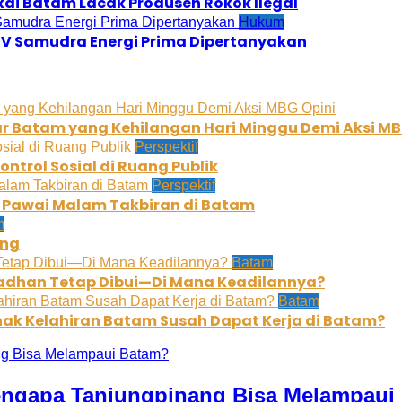
kai Batam Lacak Produsen Rokok Ilegal
Hukum
 CV Samudra Energi Prima Dipertanyakan
Opini
ar Batam yang Kehilangan Hari Minggu Demi Aksi M
Perspektif
trol Sosial di Ruang Publik
Perspektif
k Pawai Malam Takbiran di Batam
m
ang
Batam
madhan Tetap Dibui—Di Mana Keadilannya?
Batam
ak Kelahiran Batam Susah Dapat Kerja di Batam?
engapa Tanjungpinang Bisa Melampaui