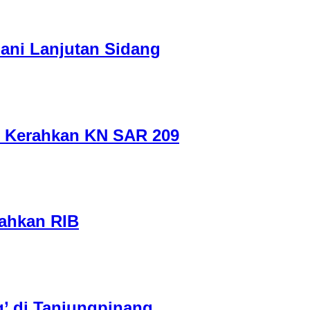
lani Lanjutan Sidang
R Kerahkan KN SAR 209
rahkan RIB
’ di Tanjungpinang