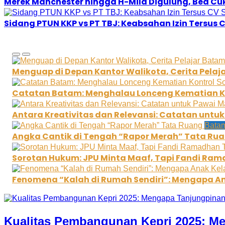
Merek Manchester hingga H-Mild Digulung, Bea Cu
Sidang PTUN KKP vs PT TBJ: Keabsahan Izin Tersus
Menguap di Depan Kantor Walikota, Cerita Pelaj
Catatan Batam: Menghalau Lonceng Kematian Kon
Antara Kreativitas dan Relevansi: Catatan untu
Bata
Angka Cantik di Tengah “Rapor Merah” Tata Ru
Sorotan Hukum: JPU Minta Maaf, Tapi Fandi Ra
Fenomena “Kalah di Rumah Sendiri”: Mengapa An
Kualitas Pembangunan Kepri 2025: M