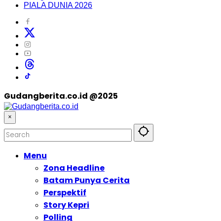
PIALA DUNIA 2026
Gudangberita.co.id @2025
×
Menu
Zona Headline
Batam Punya Cerita
Perspektif
Story Kepri
Polling