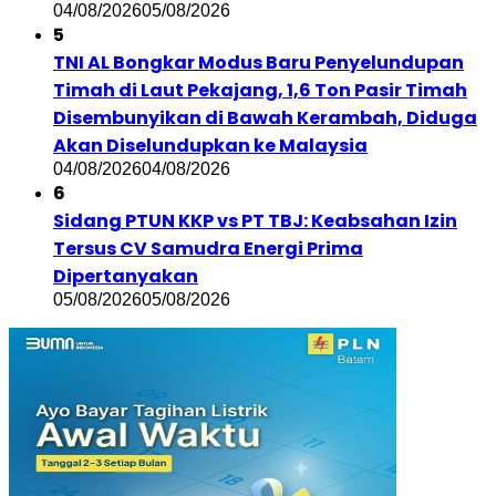
04/08/2026
05/08/2026
5
TNI AL Bongkar Modus Baru Penyelundupan
Timah di Laut Pekajang, 1,6 Ton Pasir Timah
Disembunyikan di Bawah Kerambah, Diduga
Akan Diselundupkan ke Malaysia
04/08/2026
04/08/2026
6
Sidang PTUN KKP vs PT TBJ: Keabsahan Izin
Tersus CV Samudra Energi Prima
Dipertanyakan
05/08/2026
05/08/2026