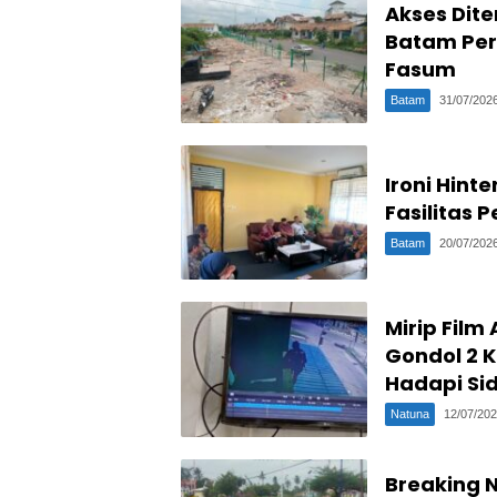
Akses Dit
Batam Per
Fasum
Batam
31/07/202
Ironi Hint
Fasilitas 
Batam
20/07/202
Mirip Film
Gondol 2 
Hadapi Si
Natuna
12/07/20
Breaking 