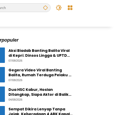
rpopuler
Aksi Biadab Banting Balita Viral
di Kepri: Dinsos Lingga & UPTD
PPPA Tanjungpinang Lacak
07/08/2026
Pelaku
Gegera Video Viral Banting
Balita, Rumah Terduga Pelaku di
Bintan Residence
07/08/2026
Tanjungpinang Diserbu Warga
Dua HSC Kabur, Hoslan
Ditangkap, Siapa Aktor di Balik
1,6 Ton Timah Ilegal di Pulau
04/08/2026
Pekajang ?
Sempat Dikira Lenyap Tanpa
Jejak, Keberadaan 4 ABK Kapal