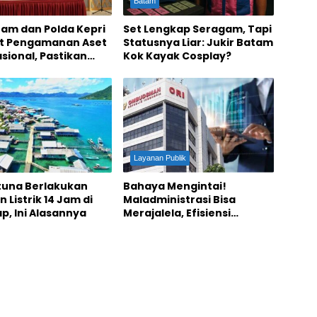
Batam
tam dan Polda Kepri
Set Lengkap Seragam, Tapi
t Pengamanan Aset
Statusnya Liar: Jukir Batam
asional, Pastikan
Kok Kayak Cosplay?
an Energi untuk
Layanan Publik
tuna Berlakukan
Bahaya Mengintai!
 Listrik 14 Jam di
Maladministrasi Bisa
p, Ini Alasannya
Merajalela, Efisiensi
Anggaran Ancam
Pengawasan Ombudsman