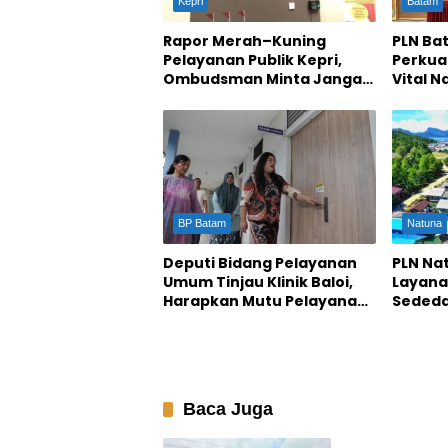
Kepri
Batam
Rapor Merah–Kuning
PLN Ba
Pelayanan Publik Kepri,
Perkua
Ombudsman Minta Jangan
Vital N
Tutup Mata
Keaman
Batam
BP Batam
Natuna
Deputi Bidang Pelayanan
PLN Na
Umum Tinjau Klinik Baloi,
Layanan
Harapkan Mutu Pelayanan
Sededa
dan Fasilitas Meningkat
Baca Juga