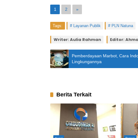
1
2
»
Tags:
Layanan Publik
PLN Natuna
Writer: Aulia Rahman
Editor: Ahma
Pemberdayaan Marbot, Cara Indo
Lingkungannya
Berita Terkait