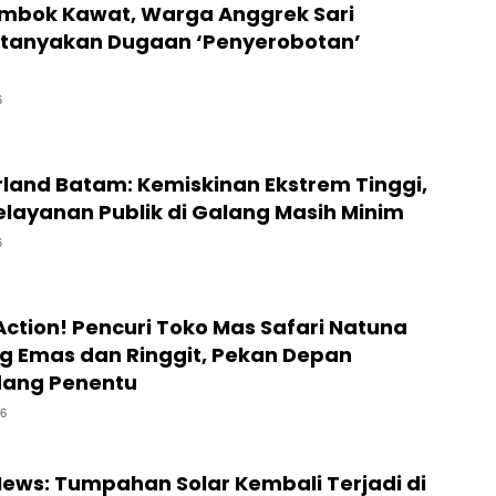
embok Kawat, Warga Anggrek Sari
tanyakan Dugaan ‘Penyerobotan’
6
erland Batam: Kemiskinan Ekstrem Tinggi,
Pelayanan Publik di Galang Masih Minim
6
 Action! Pencuri Toko Mas Safari Natuna
Kg Emas dan Ringgit, Pekan Depan
dang Penentu
26
News: Tumpahan Solar Kembali Terjadi di