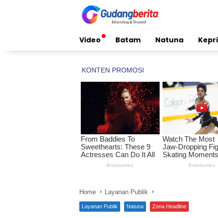
Skip
to
content
Video
Batam
Natuna
Kepri
Home
Layanan Publik
Layanan Publik
Natuna
Zona Headline