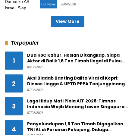
Hot News
07/04/2026
View More
Terpopuler
Dua HSC Kabur, Hoslan Ditangkap, Siapa
1
Aktor di Balik 1,6 Ton Timah Ilegal di Pulau
Pekajang ?
04/08/2026
Aksi Biadab Banting Balita Viral di Kepri:
2
Dinsos Lingga & UPTD PPPA Tanjungpinang
Lacak Pelaku
07/08/2026
Laga Hidup Mati Piala AFF 2026: Timnas
3
Indonesia Wajib Menang Lawan Singapura
Demi Tiket Semifinal
07/08/2026
Penyelundupan 1,6 Ton Timah Digagalkan
4
TNI AL di Perairan Pekajang, Diduga