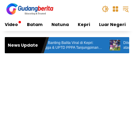
Skip
to
content
Video
Batam
Natuna
Kepri
Luar Negeri
Aksi Biadab Banting Balita Viral di Kepri:
Dilema India: Pili
News Update
Dinsos Lingga & UPTD PPPA Tanjungpinang
atau Hadapi Indon
Lacak Pelaku