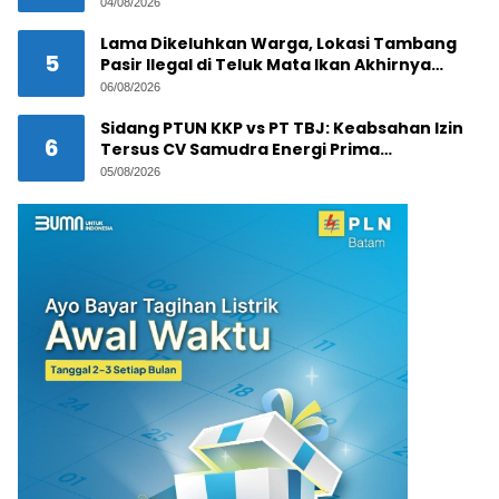
Melibatkan Jaringan Internasional
04/08/2026
Lama Dikeluhkan Warga, Lokasi Tambang
5
Pasir Ilegal di Teluk Mata Ikan Akhirnya
Digerebek
06/08/2026
Sidang PTUN KKP vs PT TBJ: Keabsahan Izin
6
Tersus CV Samudra Energi Prima
Dipertanyakan
05/08/2026