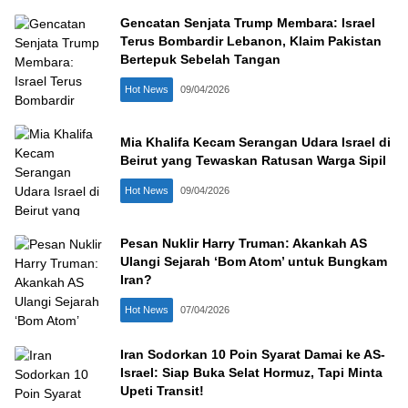
Gencatan Senjata Trump Membara: Israel
Terus Bombardir Lebanon, Klaim Pakistan
Bertepuk Sebelah Tangan
Hot News
09/04/2026
Mia Khalifa Kecam Serangan Udara Israel di
Beirut yang Tewaskan Ratusan Warga Sipil
Hot News
09/04/2026
Pesan Nuklir Harry Truman: Akankah AS
Ulangi Sejarah ‘Bom Atom’ untuk Bungkam
Iran?
Hot News
07/04/2026
Iran Sodorkan 10 Poin Syarat Damai ke AS-
Israel: Siap Buka Selat Hormuz, Tapi Minta
Upeti Transit!