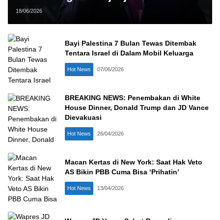
KTT G7
18/06/2026
Bayi Palestina 7 Bulan Tewas Ditembak
Tentara Israel di Dalam Mobil Keluarga
Hot News
07/06/2026
BREAKING NEWS: Penembakan di White
House Dinner, Donald Trump dan JD Vance
Dievakuasi
Hot News
26/04/2026
Macan Kertas di New York: Saat Hak Veto
AS Bikin PBB Cuma Bisa ‘Prihatin’
Hot News
13/04/2026