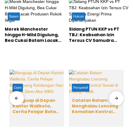
Batam
Hukum
Merek Manchester
Sidang PTUN KKP vs PT
hingga H-Mild Digulung,
TBJ: Keabsahan Izin
Bea Cukai Batam Lacak
Tersus CV Samudra
Produsen Rokok Ilegal
Energi Prima
Dipertanyakan
Opini
Perspektif
Menguap di Depan
Catatan Batam:
Kantor Walikota,
Menghalau Lonceng
Cerita Pelajar Batam
Kematian Kontrol
yang Kehilangan Hari
Sosial di Ruang Publik
Minggu Demi Aksi
MBG
i