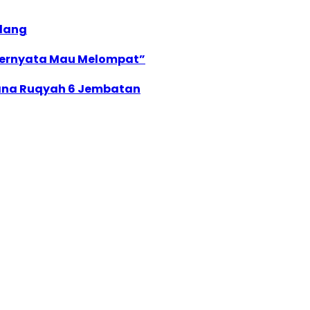
elang
, Ternyata Mau Melompat”
ncana Ruqyah 6 Jembatan