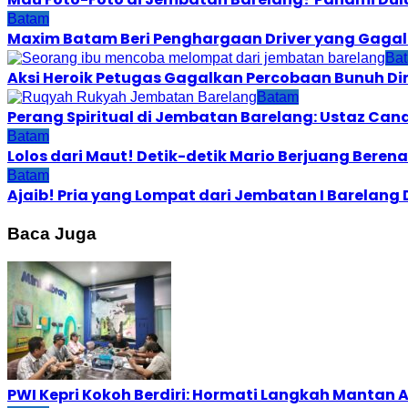
Batam
Maxim Batam Beri Penghargaan Driver yang Gagal
Ba
Aksi Heroik Petugas Gagalkan Percobaan Bunuh Dir
Batam
Perang Spiritual di Jembatan Barelang: Ustaz Can
Batam
Lolos dari Maut! Detik-detik Mario Berjuang Beren
Batam
Ajaib! Pria yang Lompat dari Jembatan I Barelang
Baca Juga
PWI Kepri Kokoh Berdiri: Hormati Langkah Mantan