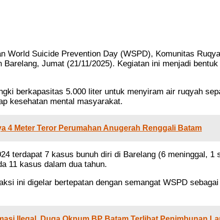
n World Suicide Prevention Day (WSPD), Komunitas Ruqy
relang, Jumat (21/11/2025). Kegiatan ini menjadi bentuk k
ki berkapasitas 5.000 liter untuk menyiram air ruqyah sep
adap kesehatan mental masyarakat.
aya 4 Meter Teror Perumahan Anugerah Renggali Batam
 terdapat 7 kasus bunuh diri di Barelang (6 meninggal, 1 
ada 11 kasus dalam dua tahun.
si ini digelar bertepatan dengan semangat WSPD sebagai
asi Ilegal, Duga Oknum BP Batam Terlibat Penimbunan La