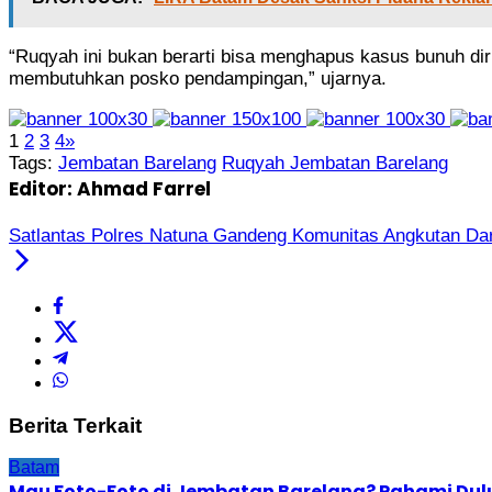
“Ruqyah ini bukan berarti bisa menghapus kasus bunuh dir
membutuhkan posko pendampingan,” ujarnya.
1
2
3
4
»
Tags:
Jembatan Barelang
Ruqyah Jembatan Barelang
Editor: Ahmad Farrel
Satlantas Polres Natuna Gandeng Komunitas Angkutan Dar
Berita Terkait
Batam
Mau Foto-Foto di Jembatan Barelang? Pahami Dulu 