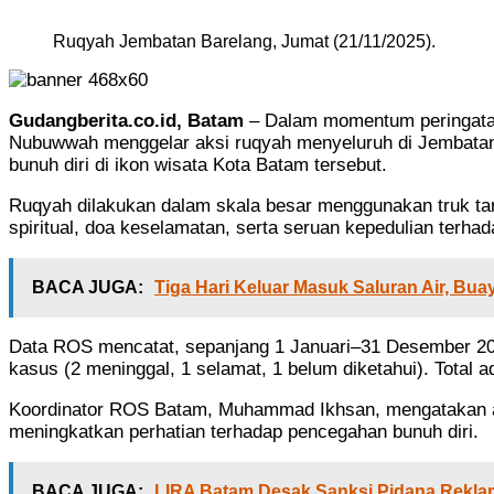
Ruqyah Jembatan Barelang, Jumat (21/11/2025).
Gudangberita.co.id, Batam
– Dalam momentum peringata
Nubuwwah menggelar aksi ruqyah menyeluruh di Jembatan Ba
bunuh diri di ikon wisata Kota Batam tersebut.
Ruqyah dilakukan dalam skala besar menggunakan truk tang
spiritual, doa keselamatan, serta seruan kepedulian terh
BACA JUGA:
Tiga Hari Keluar Masuk Saluran Air, Bu
Data ROS mencatat, sepanjang 1 Januari–31 Desember 2024
kasus (2 meninggal, 1 selamat, 1 belum diketahui). Total 
Koordinator ROS Batam, Muhammad Ikhsan, mengatakan ak
meningkatkan perhatian terhadap pencegahan bunuh diri.
BACA JUGA:
LIRA Batam Desak Sanksi Pidana Reklam