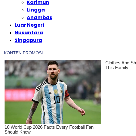
Karimun
Lingga
Anambas
Luar Negeri
Nusantara
Singapura