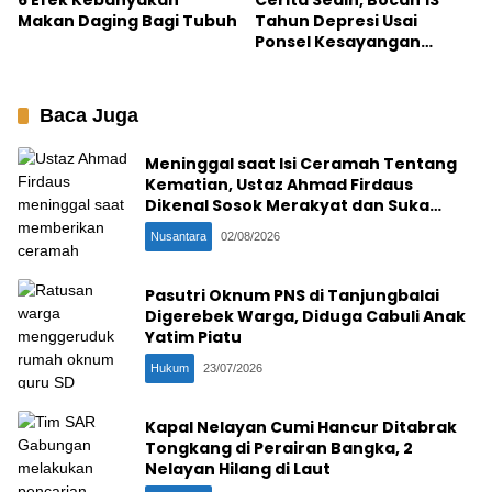
6 Efek Kebanyakan
Cerita Sedih, Bocah 13
Makan Daging Bagi Tubuh
Tahun Depresi Usai
Ponsel Kesayangan
Terpaksa Dijual Ibu yang
Kesulitan Ekonomi
Baca Juga
Meninggal saat Isi Ceramah Tentang
Kematian, Ustaz Ahmad Firdaus
Dikenal Sosok Merakyat dan Suka
Ngopi Bareng
Nusantara
02/08/2026
Pasutri Oknum PNS di Tanjungbalai
Digerebek Warga, Diduga Cabuli Anak
Yatim Piatu
Hukum
23/07/2026
Kapal Nelayan Cumi Hancur Ditabrak
Tongkang di Perairan Bangka, 2
Nelayan Hilang di Laut