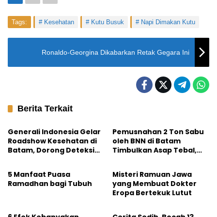
Tags:
Kesehatan
Kutu Busuk
Napi Dimakan Kutu
Ronaldo-Georgina Dikabarkan Retak Gegara Ini
Berita Terkait
Kesehatan
Batam
Generali Indonesia Gelar
Pemusnahan 2 Ton Sabu
Roadshow Kesehatan di
oleh BNN di Batam
Batam, Dorong Deteksi
Timbulkan Asap Tebal,
Kesehatan
Nusantara
Dini Penyakit Tak Menular
Warga Khawatir
Terpapar
5 Manfaat Puasa
Misteri Ramuan Jawa
Ramadhan bagi Tubuh
yang Membuat Dokter
Eropa Bertekuk Lutut
Kesehatan
Kesehatan