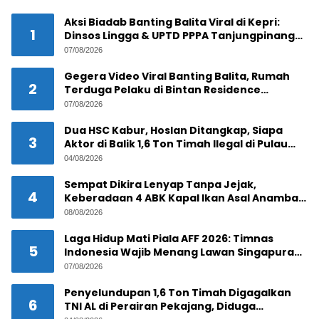
Aksi Biadab Banting Balita Viral di Kepri:
1
Dinsos Lingga & UPTD PPPA Tanjungpinang
Lacak Pelaku
07/08/2026
Gegera Video Viral Banting Balita, Rumah
2
Terduga Pelaku di Bintan Residence
Tanjungpinang Diserbu Warga
07/08/2026
Dua HSC Kabur, Hoslan Ditangkap, Siapa
3
Aktor di Balik 1,6 Ton Timah Ilegal di Pulau
Pekajang ?
04/08/2026
Sempat Dikira Lenyap Tanpa Jejak,
4
Keberadaan 4 ABK Kapal Ikan Asal Anambas
Akhirnya Terkuak!
08/08/2026
Laga Hidup Mati Piala AFF 2026: Timnas
5
Indonesia Wajib Menang Lawan Singapura
Demi Tiket Semifinal
07/08/2026
Penyelundupan 1,6 Ton Timah Digagalkan
6
TNI AL di Perairan Pekajang, Diduga