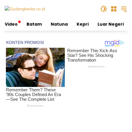
Skip
to
content
Video
Batam
Natuna
Kepri
Luar Negeri