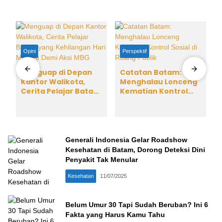
Opini
Perspektif
Menguap di Depan
Catatan Batam:
Kantor Walikota,
Menghalau Lonceng
Cerita Pelajar Batam
Kematian Kontrol
yang Kehilangan Hari
Sosial di Ruang Publik
Minggu Demi Aksi
MBG
i
Generali Indonesia Gelar Roadshow
Kesehatan di Batam, Dorong Deteksi Dini
Penyakit Tak Menular
Kesehatan
11/07/2025
Belum Umur 30 Tapi Sudah Beruban? Ini 6
Fakta yang Harus Kamu Tahu