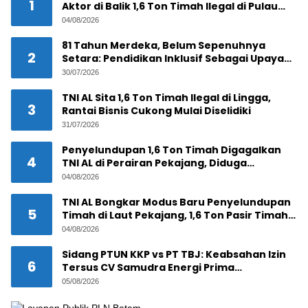
1
Aktor di Balik 1,6 Ton Timah Ilegal di Pulau
Pekajang ?
04/08/2026
81 Tahun Merdeka, Belum Sepenuhnya
2
Setara: Pendidikan Inklusif Sebagai Upaya
Mewujudkan Indonesia yang Berdaulat, Adil
30/07/2026
dan Makmur
TNI AL Sita 1,6 Ton Timah Ilegal di Lingga,
3
Rantai Bisnis Cukong Mulai Diselidiki
31/07/2026
Penyelundupan 1,6 Ton Timah Digagalkan
4
TNI AL di Perairan Pekajang, Diduga
Melibatkan Jaringan Internasional
04/08/2026
TNI AL Bongkar Modus Baru Penyelundupan
5
Timah di Laut Pekajang, 1,6 Ton Pasir Timah
Disembunyikan di Bawah Kerambah, Diduga
04/08/2026
Akan Diselundupkan ke Malaysia
Sidang PTUN KKP vs PT TBJ: Keabsahan Izin
6
Tersus CV Samudra Energi Prima
Dipertanyakan
05/08/2026