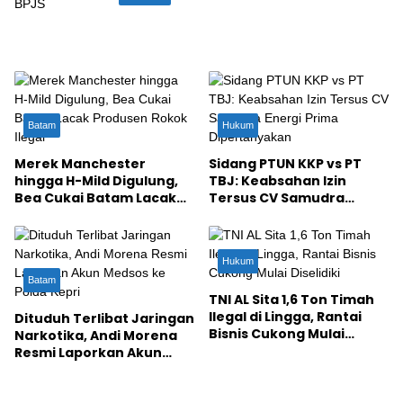
Batam
Hukum
Merek Manchester
Sidang PTUN KKP vs PT
hingga H-Mild Digulung,
TBJ: Keabsahan Izin
Bea Cukai Batam Lacak
Tersus CV Samudra
Produsen Rokok Ilegal
Energi Prima
Dipertanyakan
Hukum
Batam
TNI AL Sita 1,6 Ton Timah
Ilegal di Lingga, Rantai
Dituduh Terlibat Jaringan
Bisnis Cukong Mulai
Narkotika, Andi Morena
Diselidiki
Resmi Laporkan Akun
Medsos ke Polda Kepri