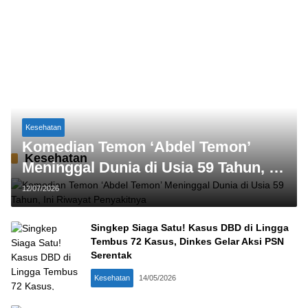
Kesehatan
Komedian Temon ‘Abdel Temon’
Kesehatan
Meninggal Dunia di Usia 59 Tahun, Ini
Riwayat Penyakitnya
12/07/2026
Singkep Siaga Satu! Kasus DBD di Lingga
Tembus 72 Kasus, Dinkes Gelar Aksi PSN
Serentak
Kesehatan
14/05/2026