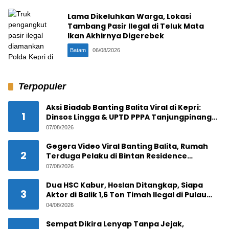
Lama Dikeluhkan Warga, Lokasi
Tambang Pasir Ilegal di Teluk Mata
Ikan Akhirnya Digerebek
Batam
06/08/2026
Terpopuler
Aksi Biadab Banting Balita Viral di Kepri:
1
Dinsos Lingga & UPTD PPPA Tanjungpinang
Lacak Pelaku
07/08/2026
Gegera Video Viral Banting Balita, Rumah
2
Terduga Pelaku di Bintan Residence
Tanjungpinang Diserbu Warga
07/08/2026
Dua HSC Kabur, Hoslan Ditangkap, Siapa
3
Aktor di Balik 1,6 Ton Timah Ilegal di Pulau
Pekajang ?
04/08/2026
Sempat Dikira Lenyap Tanpa Jejak,