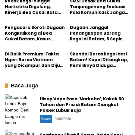
Rokok Ilegal hingga
SMSI Desak Bea Cukai
Narkotika Digulung,
Tanjungpinang Evaluasi
Kinerja Bea Cukai Batam
Pola Komunikasi: Jangan
Batam
Batam
2025 Jadi Sorotan
Bangun Tembok
Informasi
Pengacara Soroti Dugaan
Dugaan Janggal
Kongkalikong di Bea
Penangkapan Barang
Cukai Batam, Kasus
Ilegal di Batam, 8 Sopir
Batam
Batam
Penangkapan 9 Truk
Truk Tak Diamankan Bea
Barang Ilegal Jadi
Cukai
Di Balik Premium: Fakta
Skandal Beras Ilegal dari
Sorotan
Ngeri Beras Vietnam
Batam! Kapal Ditangkap,
yang Dicampur dan Dijual
Pemiliknya Diduga
Mahal di Batam
Importir Besar
Baca Juga
Hisap Vape Rasa ‘Narkoba’, Kakek 60
Tahun dan Pria di Batam Diangkut
Polsek Lubuk Baja
Batam
08/08/2026
Seminggu Sikat 6 Kasus, Polda Kepri