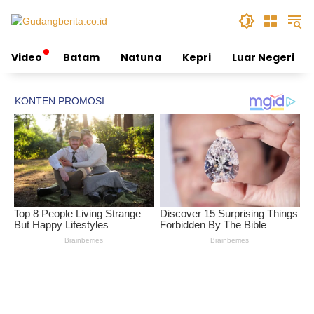
Skip
to
content
Video
Batam
Natuna
Kepri
Luar Negeri