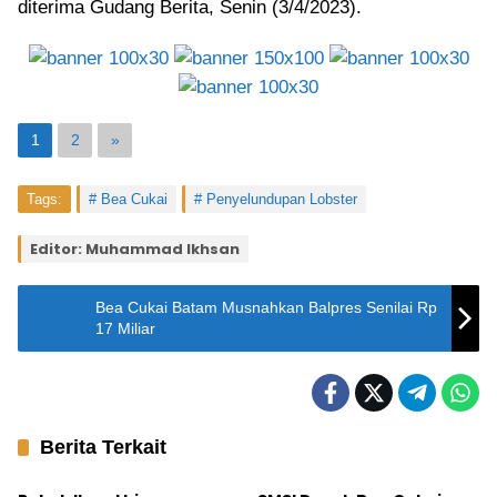
diterima Gudang Berita, Senin (3/4/2023).
1
2
»
Tags:
Bea Cukai
Penyelundupan Lobster
Editor: Muhammad Ikhsan
Bea Cukai Batam Musnahkan Balpres Senilai Rp
17 Miliar
Berita Terkait
Batam
Tanjungpinang