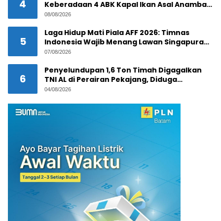
4
Keberadaan 4 ABK Kapal Ikan Asal Anambas
Akhirnya Terkuak!
08/08/2026
Laga Hidup Mati Piala AFF 2026: Timnas
5
Indonesia Wajib Menang Lawan Singapura
Demi Tiket Semifinal
07/08/2026
Penyelundupan 1,6 Ton Timah Digagalkan
6
TNI AL di Perairan Pekajang, Diduga
Melibatkan Jaringan Internasional
04/08/2026