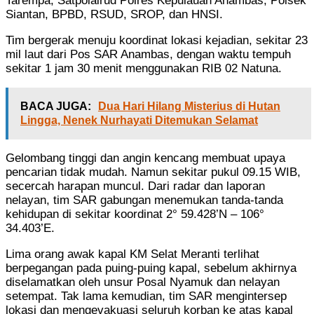
Tarempa, Satpolairud Polres Kepulauan Anambas, Polsek
Siantan, BPBD, RSUD, SROP, dan HNSI.
Tim bergerak menuju koordinat lokasi kejadian, sekitar 23
mil laut dari Pos SAR Anambas, dengan waktu tempuh
sekitar 1 jam 30 menit menggunakan RIB 02 Natuna.
BACA JUGA:
Dua Hari Hilang Misterius di Hutan
Lingga, Nenek Nurhayati Ditemukan Selamat
Gelombang tinggi dan angin kencang membuat upaya
pencarian tidak mudah. Namun sekitar pukul 09.15 WIB,
secercah harapan muncul. Dari radar dan laporan
nelayan, tim SAR gabungan menemukan tanda-tanda
kehidupan di sekitar koordinat 2° 59.428’N – 106°
34.403’E.
Lima orang awak kapal KM Selat Meranti terlihat
berpegangan pada puing-puing kapal, sebelum akhirnya
diselamatkan oleh unsur Posal Nyamuk dan nelayan
setempat. Tak lama kemudian, tim SAR mengintersep
lokasi dan mengevakuasi seluruh korban ke atas kapal