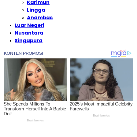
Karimun
Lingga
Anambas
Luar Negeri
Nusantara
Singapura