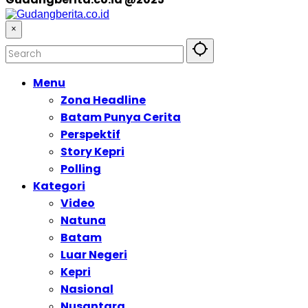
×
Menu
Zona Headline
Batam Punya Cerita
Perspektif
Story Kepri
Polling
Kategori
Video
Natuna
Batam
Luar Negeri
Kepri
Nasional
Nusantara