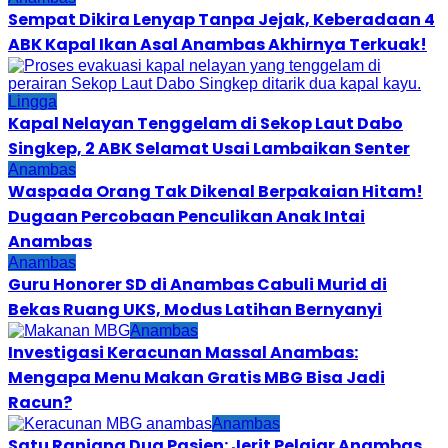
Sempat Dikira Lenyap Tanpa Jejak, Keberadaan 4
ABK Kapal Ikan Asal Anambas Akhirnya Terkuak!
Lingga
Kapal Nelayan Tenggelam di Sekop Laut Dabo
Singkep, 2 ABK Selamat Usai Lambaikan Senter
Anambas
Waspada Orang Tak Dikenal Berpakaian Hitam!
Dugaan Percobaan Penculikan Anak Intai
Anambas
Anambas
Guru Honorer SD di Anambas Cabuli Murid di
Bekas Ruang UKS, Modus Latihan Bernyanyi
Anambas
Investigasi Keracunan Massal Anambas:
Mengapa Menu Makan Gratis MBG Bisa Jadi
Racun?
Anambas
Satu Ranjang Dua Pasien: Jerit Pelajar Anambas