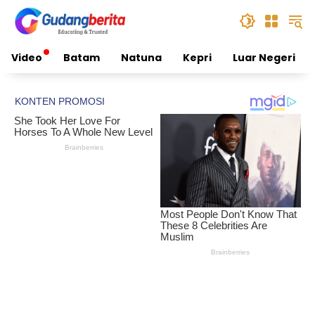
Skip
to
content
Video
Batam
Natuna
Kepri
Luar Negeri