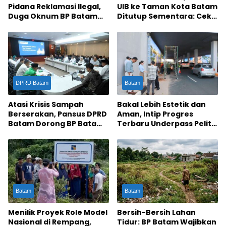
Pidana Reklamasi Ilegal,
UIB ke Taman Kota Batam
Duga Oknum BP Batam
Ditutup Sementara: Cek
Terlibat Penimbunan Laut
Rute Memutarnya!
DPRD Batam
Batam
Atasi Krisis Sampah
Bakal Lebih Estetik dan
Berserakan, Pansus DPRD
Aman, Intip Progres
Batam Dorong BP Batam
Terbaru Underpass Pelita
Bantu Penyediaan Bin
Batam
Kontainer
Batam
Batam
Menilik Proyek Role Model
Bersih-Bersih Lahan
Nasional di Rempang,
Tidur: BP Batam Wajibkan