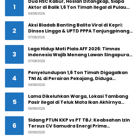
Dua HSC Kabur, Hoslan Ditangkap, Siapa
1
Aktor di Balik 1,6 Ton Timah Ilegal di Pulau
Pekajang ?
04/08/2026
Aksi Biadab Banting Balita Viral di Kepri:
2
Dinsos Lingga & UPTD PPPA Tanjungpinang
Lacak Pelaku
07/08/2026
Laga Hidup Mati Piala AFF 2026: Timnas
3
Indonesia Wajib Menang Lawan Singapura
Demi Tiket Semifinal
07/08/2026
Penyelundupan 1,6 Ton Timah Digagalkan
4
TNI AL di Perairan Pekajang, Diduga
Melibatkan Jaringan Internasional
04/08/2026
Lama Dikeluhkan Warga, Lokasi Tambang
5
Pasir Ilegal di Teluk Mata Ikan Akhirnya
Digerebek
06/08/2026
Sidang PTUN KKP vs PT TBJ: Keabsahan Izin
6
Tersus CV Samudra Energi Prima
Dipertanyakan
05/08/2026