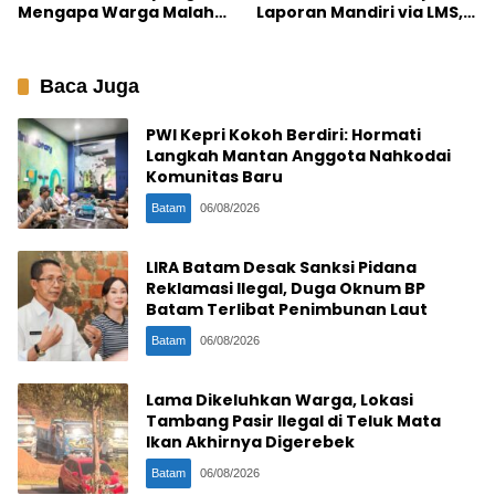
Mengapa Warga Malah
Laporan Mandiri via LMS,
Menolak Sekolah Gratis?
Telantar 2 Tahun Bakal
Ditarik
Baca Juga
PWI Kepri Kokoh Berdiri: Hormati
Langkah Mantan Anggota Nahkodai
Komunitas Baru
Batam
06/08/2026
LIRA Batam Desak Sanksi Pidana
Reklamasi Ilegal, Duga Oknum BP
Batam Terlibat Penimbunan Laut
Batam
06/08/2026
Lama Dikeluhkan Warga, Lokasi
Tambang Pasir Ilegal di Teluk Mata
Ikan Akhirnya Digerebek
Batam
06/08/2026