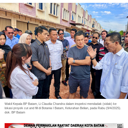
Wakil Kepala BP Batam, Li Claudia Chandra dalam inspeksi mendadak (sidak) ke
lokasi proyek cut and fill di Botania I Batam, Kelurahan Belian, pada Rabu (9/4/2025).
dok. BP Batam