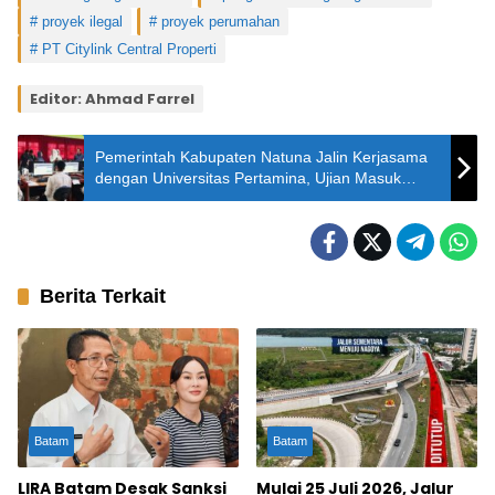
proyek ilegal
proyek perumahan
PT Citylink Central Properti
Editor: Ahmad Farrel
Pemerintah Kabupaten Natuna Jalin Kerjasama
dengan Universitas Pertamina, Ujian Masuk
Perguruan Tinggi Kini Bisa Dilakukan di Natuna
Berita Terkait
Batam
Batam
LIRA Batam Desak Sanksi
Mulai 25 Juli 2026, Jalur