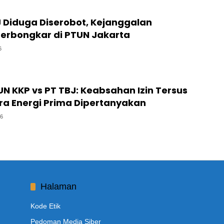
J Diduga Diserobot, Kejanggalan
Terbongkar di PTUN Jakarta
6
N KKP vs PT TBJ: Keabsahan Izin Tersus
a Energi Prima Dipertanyakan
26
Halaman
Kode Etik
Pedoman Media Siber