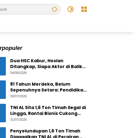
rpopuler
Dua HSC Kabur, Hoslan
Ditangkap, Siapa Aktor di Balik
1,6 Ton Timah Ilegal di Pulau
04/08/2026
Pekajang ?
81 Tahun Merdeka, Belum
Sepenuhnya Setara: Pendidikan
Inklusif Sebagai Upaya
30/07/2026
Mewujudkan Indonesia yang
Berdaulat, Adil dan Makmur
TNI AL Sita 1,6 Ton Timah Ilegal di
Lingga, Rantai Bisnis Cukong
Mulai Diselidiki
31/07/2026
Penyelundupan 1,6 Ton Timah
Digagalkan TNI AL di Perairan