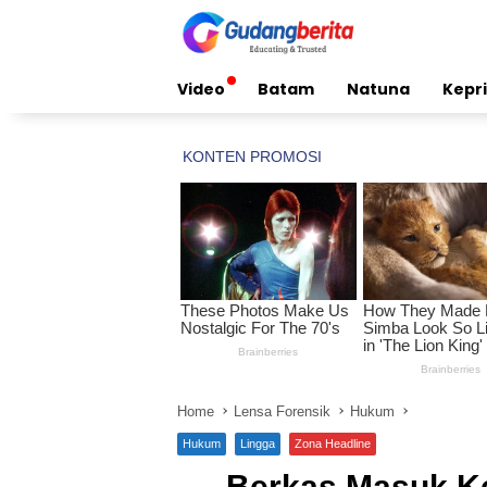
Skip
to
content
Video
Batam
Natuna
Kepri
Home
Lensa Forensik
Hukum
Hukum
Lingga
Zona Headline
Berkas Masuk K