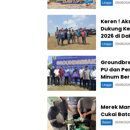
Lingga
05/08/202
Keren ! Ak
Dukung Ke
2026 di D
Lingga
05/08/202
Groundbre
PU dan Per
Minum Ber
Lingga
05/08/202
Merek Man
Cukai Bat
Batam
05/08/202