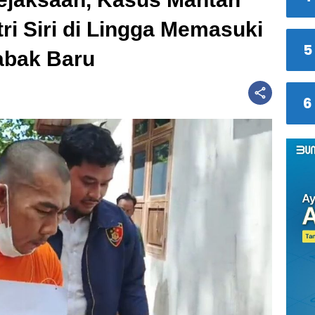
tri Siri di Lingga Memasuki
5
abak Baru
6