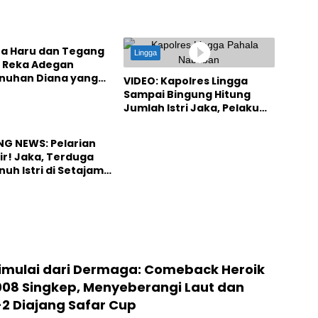
a Haru dan Tegang
Lingga
 Reka Adegan
uhan Diana yang
VIDEO: Kapolres Lingga
emparkan Lingga
Sampai Bingung Hitung
Jumlah Istri Jaka, Pelaku
Pembunuhan
NG NEWS: Pelarian
ir! Jaka, Terduga
uh Istri di Setajam
tangkap Polisi
Dimulai dari Dermaga: Comeback Heroik
008 Singkep, Menyeberangi Laut dan
2 Diajang Safar Cup