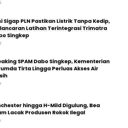
6
si Sigap PLN Pastikan Listrik Tanpa Kedip,
lancaran Latihan Terintegrasi Trimatra
abo Singkep
6
aking SPAM Dabo Singkep, Kementerian
umda Tirta Lingga Perluas Akses Air
sih
6
chester hingga H-Mild Digulung, Bea
am Lacak Produsen Rokok Ilegal
6