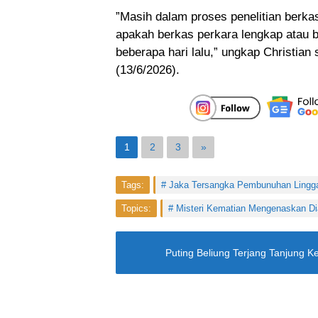
​”Masih dalam proses penelitian berk
apakah berkas perkara lengkap atau 
beberapa hari lalu,” ungkap Christian 
(13/6/2026).
1
2
3
»
Tags:
Jaka Tersangka Pembunuhan Lingg
Topics:
Misteri Kematian Mengenaskan Di
Puting Beliung Terjang Tanjung 