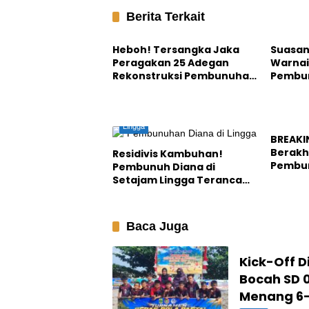
Berita Terkait
Lingga
Lingga
Heboh! Tersangka Jaka
Suasan
Peragakan 25 Adegan
Warnai
Rekonstruksi Pembunuhan
Pembun
Diana di Lingga
Mengg
Lingga
Lingga
BREAKI
Berakh
Residivis Kambuhan!
Pembun
Pembunuh Diana di
Dabo Di
Setajam Lingga Terancam
Hukuman Mati
Baca Juga
Kick-Off 
Bocah SD 
Menang 6-