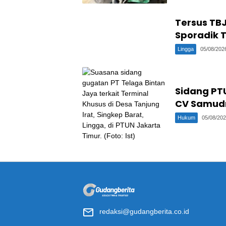
Tersus TB
Sporadik 
Lingga
05/08/202
Sidang PTU
CV Samudr
Hukum
05/08/20
redaksi@gudangberita.co.id