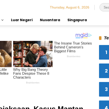
Thursday, August 6, 2026
Luar Negeri
Nusantara
Singapura
Te
1
2
3
4
ejaksaan, Kasus Mantan