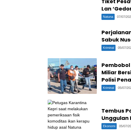
Tiket Pesa
Lan ‘Gedo
Natuna
07/07/20
Perjalanan
Sabuk Nus
Kriminal
05/07/20
Pembobol 
Miliar Ber
Polisi Pe
Kriminal
05/07/20
Tembus Pas
Unggulan 
Ekonomi
05/07/2