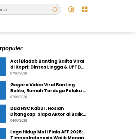
rpopuler
Aksi Biadab Banting Balita Viral
di Kepri: Dinsos Lingga & UPTD
PPPA Tanjungpinang Lacak
07/08/2026
Pelaku
Gegera Video Viral Banting
Balita, Rumah Terduga Pelaku di
Bintan Residence
07/08/2026
Tanjungpinang Diserbu Warga
Dua HSC Kabur, Hoslan
Ditangkap, Siapa Aktor di Balik
1,6 Ton Timah Ilegal di Pulau
04/08/2026
Pekajang ?
Laga Hidup Mati Piala AFF 2026:
Timnas Indonesia Wajib Menang