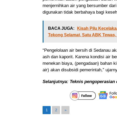
menjernihkan air yang bersumber dar
digunakan tidak berbahaya bagi kese
BACA JUGA:
Kisah Pilu Kecelaka
Tekong Selamat, Satu ABK Tewas, 
“Pengelolaan air bersih di Sedanau a
ash dan kaporit. Karena kondisi air be
menekan biaya, (pengadaan) bahan ki
air) akan disubsidi pemerintah,” ujarn
Selanjutnya: Teknis pengoperasian d
1
2
»