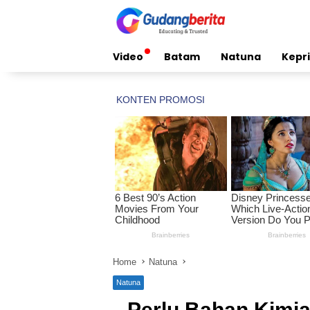
Skip
to
content
Video
Batam
Natuna
Kepri
Home
Natuna
Natuna
Perlu Bahan Kimia