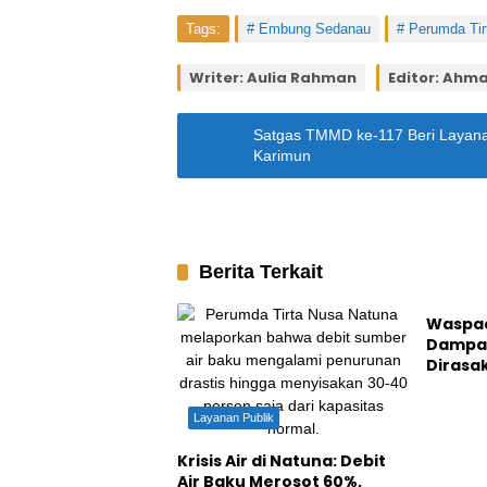
Tags:
Embung Sedanau
Perumda Tir
Writer: Aulia Rahman
Editor: Ahma
Satgas TMMD ke-117 Beri Layana
Karimun
Berita Terkait
Natuna
Waspad
Dampa
Dirasa
Natun
Layanan Publik
Krisis Air di Natuna: Debit
Air Baku Merosot 60%,