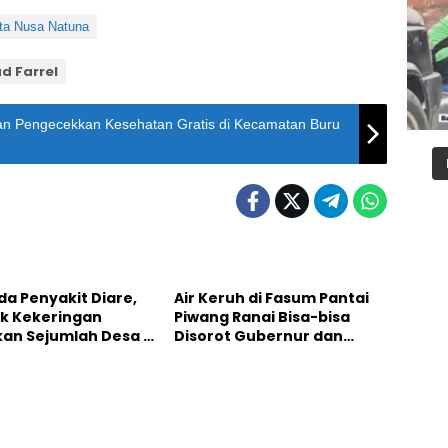
ta Nusa Natuna
d Farrel
n Pengecekkan Kesehatan Gratis di Kecamatan Buru
Natuna
a Penyakit Diare,
Air Keruh di Fasum Pantai
k Kekeringan
Piwang Ranai Bisa-bisa
kan Sejumlah Desa di
Disorot Gubernur dan
a
Mendagri saat 17 Agustus