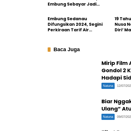
Embung Sebayar Jadi
Natuna
Natuna
Harapan Terakhir?
Embung Sedanau
19 Tah
Difungsikan 2024, Segini
Nusa Na
Perkiraan Tarif Air
Diri’ 
Bersihnya
Baca Juga
Mirip Film
Gondol 2 
Hadapi Si
Natuna
12/07/20
Biar Ngga
Ulang” Atu
Natuna
09/07/20