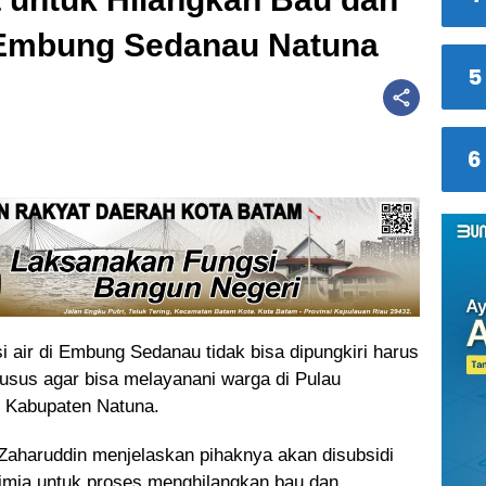
i Embung Sedanau Natuna
5
6
i air di Embung Sedanau tidak bisa dipungkiri harus
husus agar bisa melayanani warga di Pulau
 Kabupaten Natuna.
Zaharuddin menjelaskan pihaknya akan disubsidi
imia untuk proses menghilangkan bau dan