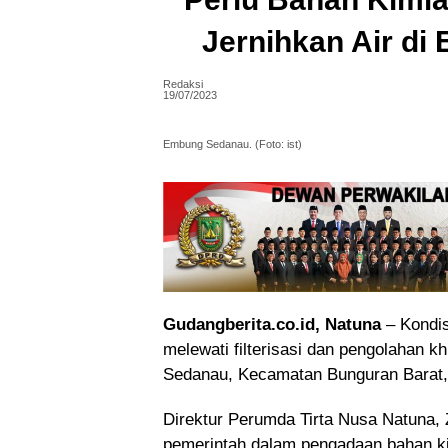
Jernihkan Air d
Redaksi
19/07/2023
Embung Sedanau. (Foto: ist)
Gudangberita.co.id, Natuna
– Kondis
melewati filterisasi dan pengolahan k
Sedanau, Kecamatan Bunguran Barat,
Direktur Perumda Tirta Nusa Natuna, 
pemerintah dalam pengadaan bahan k