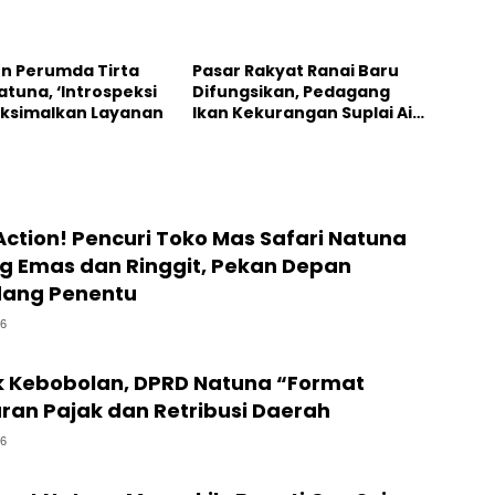
Natuna
un Perumda Tirta
Pasar Rakyat Ranai Baru
tuna, ‘Introspeksi
Difungsikan, Pedagang
Maksimalkan Layanan
Ikan Kekurangan Suplai Air
Bersih
 Action! Pencuri Toko Mas Safari Natuna
Kg Emas dan Ringgit, Pekan Depan
dang Penentu
26
k Kebobolan, DPRD Natuna “Format
ran Pajak dan Retribusi Daerah
26