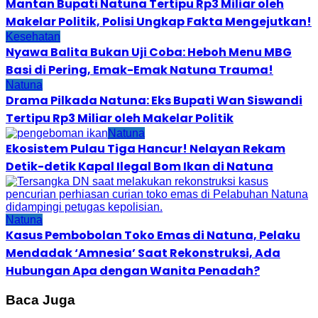
Mantan Bupati Natuna Tertipu Rp3 Miliar oleh
Makelar Politik, Polisi Ungkap Fakta Mengejutkan!
Kesehatan
Nyawa Balita Bukan Uji Coba: Heboh Menu MBG
Basi di Pering, Emak-Emak Natuna Trauma!
Natuna
Drama Pilkada Natuna: Eks Bupati Wan Siswandi
Tertipu Rp3 Miliar oleh Makelar Politik
Natuna
Ekosistem Pulau Tiga Hancur! Nelayan Rekam
Detik-detik Kapal Ilegal Bom Ikan di Natuna
Natuna
Kasus Pembobolan Toko Emas di Natuna, Pelaku
Mendadak ‘Amnesia’ Saat Rekonstruksi, Ada
Hubungan Apa dengan Wanita Penadah?
Baca Juga