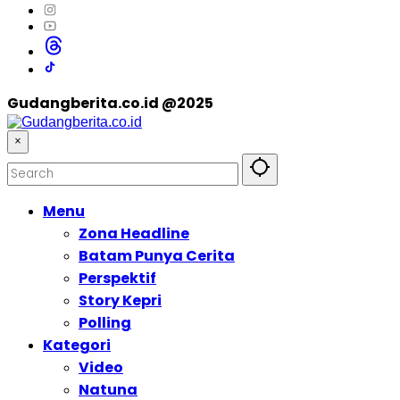
Gudangberita.co.id @2025
×
Menu
Zona Headline
Batam Punya Cerita
Perspektif
Story Kepri
Polling
Kategori
Video
Natuna