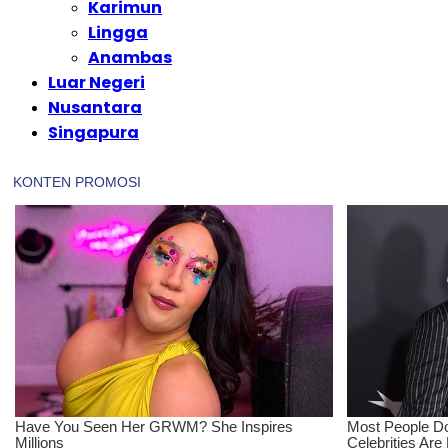
Karimun
Lingga
Anambas
Luar Negeri
Nusantara
Singapura