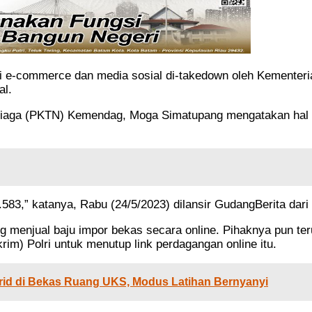
di e-commerce dan media sosial di-takedown oleh Kementer
al.
b Niaga (PKTN) Kemendag, Moga Simatupang mengatakan hal 
583,” katanya, Rabu (24/5/2023) dilansir GudangBerita dari
 menjual baju impor bekas secara online. Pihaknya pun te
im) Polri untuk menutup link perdagangan online itu.
rid di Bekas Ruang UKS, Modus Latihan Bernyanyi