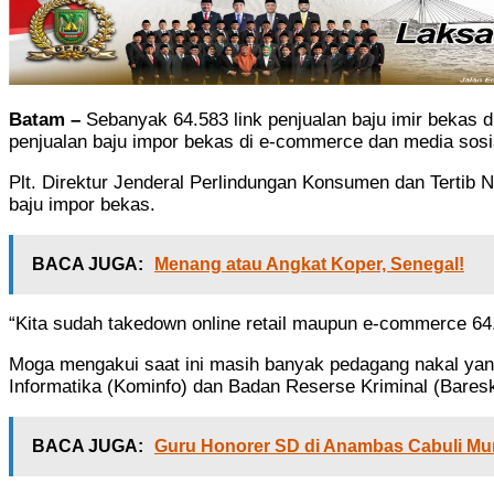
Batam –
Sebanyak 64.583 link penjualan baju imir bekas 
penjualan baju impor bekas di e-commerce dan media sosi
Plt. Direktur Jenderal Perlindungan Konsumen dan Terti
baju impor bekas.
BACA JUGA:
Menang atau Angkat Koper, Senegal!
“Kita sudah takedown online retail maupun e-commerce 64.
Moga mengakui saat ini masih banyak pedagang nakal yang
Informatika (Kominfo) dan Badan Reserse Kriminal (Bareskr
BACA JUGA:
Guru Honorer SD di Anambas Cabuli Mu