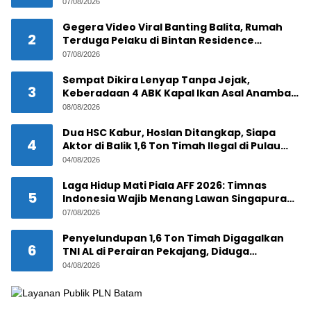
Lacak Pelaku
07/08/2026
Gegera Video Viral Banting Balita, Rumah
2
Terduga Pelaku di Bintan Residence
Tanjungpinang Diserbu Warga
07/08/2026
Sempat Dikira Lenyap Tanpa Jejak,
3
Keberadaan 4 ABK Kapal Ikan Asal Anambas
Akhirnya Terkuak!
08/08/2026
Dua HSC Kabur, Hoslan Ditangkap, Siapa
4
Aktor di Balik 1,6 Ton Timah Ilegal di Pulau
Pekajang ?
04/08/2026
Laga Hidup Mati Piala AFF 2026: Timnas
5
Indonesia Wajib Menang Lawan Singapura
Demi Tiket Semifinal
07/08/2026
Penyelundupan 1,6 Ton Timah Digagalkan
6
TNI AL di Perairan Pekajang, Diduga
Melibatkan Jaringan Internasional
04/08/2026