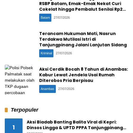
RSBP Batam, Emak-Emak Nekat Curi
Cokelat hingga Pembalut Senilai Rp2
Juta
Batam
27/07/2026
Terancam Hukuman Mati, Nasrun
Terdakwa Mutilasi Istri di
Tanjungpinang Jalani Lanjutan Sidang
Kriminal
27/07/2026
Aksi Cerdik Bocah 8 Tahun di Anambas:
Kabur Lewat Jendela Usai Rumah
Diterobos Pria Berpisau
Anambas
27/07/2026
Terpopuler
Aksi Biadab Banting Balita Viral di Kepri:
1
Dinsos Lingga & UPTD PPPA Tanjungpinang