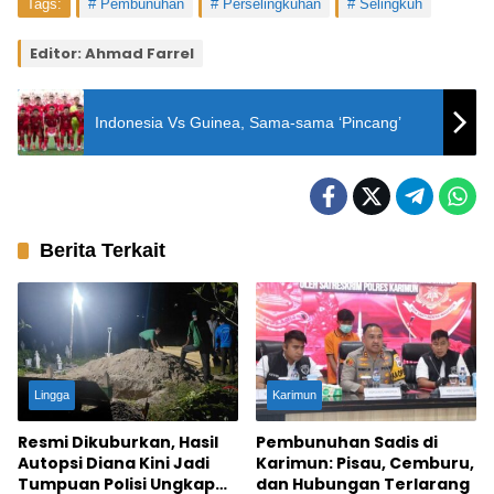
Tags:
Pembunuhan
Perselingkuhan
Selingkuh
Editor: Ahmad Farrel
Indonesia Vs Guinea, Sama-sama ‘Pincang’
Berita Terkait
Lingga
Karimun
Resmi Dikuburkan, Hasil
Pembunuhan Sadis di
Autopsi Diana Kini Jadi
Karimun: Pisau, Cemburu,
Tumpuan Polisi Ungkap
dan Hubungan Terlarang