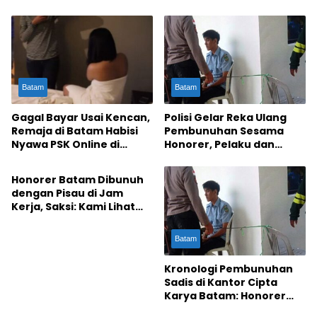
Misteri Kematian
Mengenaskan
Batam
Batam
Gagal Bayar Usai Kencan,
Polisi Gelar Reka Ulang
Remaja di Batam Habisi
Pembunuhan Sesama
Nyawa PSK Online di
Honorer, Pelaku dan
Batam
Kosan
Korban Keponakan
Pejabat Batam
Honorer Batam Dibunuh
dengan Pisau di Jam
Kerja, Saksi: Kami Lihat
Langsung
Batam
Kronologi Pembunuhan
Sadis di Kantor Cipta
Karya Batam: Honorer
Tewas Digorok Rekan