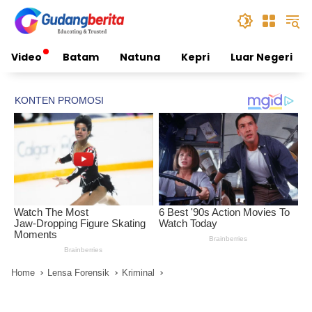
Skip
to
content
Video
Batam
Natuna
Kepri
Luar Negeri
Home
Lensa Forensik
Kriminal