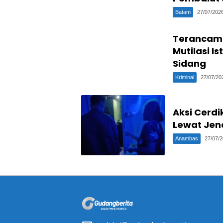
Batam
27/07/202
Terancam 
Mutilasi I
Sidang
Kriminal
27/07/20
Aksi Cerd
Lewat Jen
Anambas
27/07/