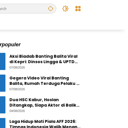
rpopuler
Aksi Biadab Banting Balita Viral
di Kepri: Dinsos Lingga & UPTD
PPPA Tanjungpinang Lacak
07/08/2026
Pelaku
Gegera Video Viral Banting
Balita, Rumah Terduga Pelaku di
Bintan Residence
07/08/2026
Tanjungpinang Diserbu Warga
Dua HSC Kabur, Hoslan
Ditangkap, Siapa Aktor di Balik
1,6 Ton Timah Ilegal di Pulau
04/08/2026
Pekajang ?
Laga Hidup Mati Piala AFF 2026:
Timnas Indonesia Wajib Menang