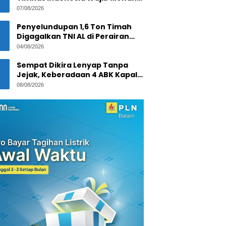
Lawan Singapura Demi Tiket
07/08/2026
Semifinal
Penyelundupan 1,6 Ton Timah
Digagalkan TNI AL di Perairan
Pekajang, Diduga Melibatkan
04/08/2026
Jaringan Internasional
Sempat Dikira Lenyap Tanpa
Jejak, Keberadaan 4 ABK Kapal
Ikan Asal Anambas Akhirnya
08/08/2026
Terkuak!