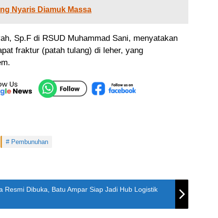
ung Nyaris Diamuk Massa
siyah, Sp.F di RSUD Muhammad Sani, menyatakan
at fraktur (patah tulang) di leher, yang
em.
Pembunuhan
Resmi Dibuka, Batu Ampar Siap Jadi Hub Logistik