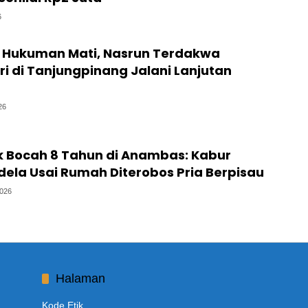
6
Hukuman Mati, Nasrun Terdakwa
stri di Tanjungpinang Jalani Lanjutan
26
ik Bocah 8 Tahun di Anambas: Kabur
dela Usai Rumah Diterobos Pria Berpisau
2026
Halaman
Kode Etik