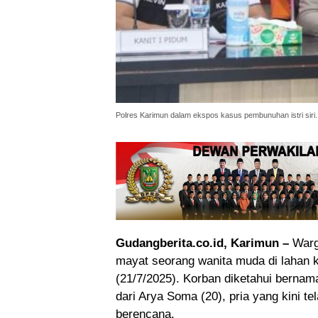
Polres Karimun dalam ekspos kasus pembunuhan istri siri. (
Gudangberita.co.id, Karimun –
Warg
mayat seorang wanita muda di lahan
(21/7/2025). Korban diketahui bernama
dari Arya Soma (20), pria yang kini 
berencana.