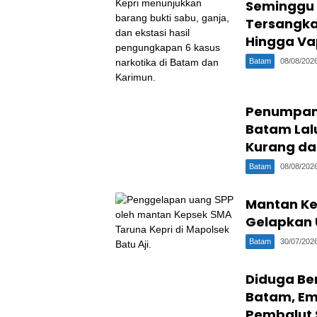
Seminggu S
Tersangka
Hingga Va
Batam
08/08/202
Penumpang 
Batam Lal
Kurang da
Batam
08/08/202
Mantan Ke
Gelapkan 
Batam
30/07/202
Diduga Be
Batam, Em
Pembalut S