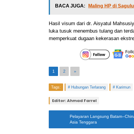
BACA JUGA:
Maling HP di Sagul
Hasil visum dari dr. Aisyatul Mahsu
luka tusuk menembus tulang dan terdap
memperkuat dugaan kekerasan ekstr
1
2
»
Tags:
Hubungan Terlarang
Karimun
Editor: Ahmad Farrel
Pelayaran Langsung Batam–China 
Asia Tenggara