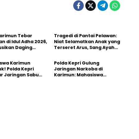
Karimun
Karimun Tebar
Tragedi di Pantai Pelawan:
n di Idul Adha 2026,
Niat Selamatkan Anak yang
busikan Daging
Terseret Arus, Sang Ayah
tory
Karimun
 ke Masyarakat
Justru Tewas Tenggelam
swa Karimun
Polda Kepri Gulung
k! Polda Kepri
Jaringan Narkoba di
r Jaringan Sabu
Karimun: Mahasiswa
ok Kamus Inggris
Hingga Bandar Terpental
dalam Operasi Maraton