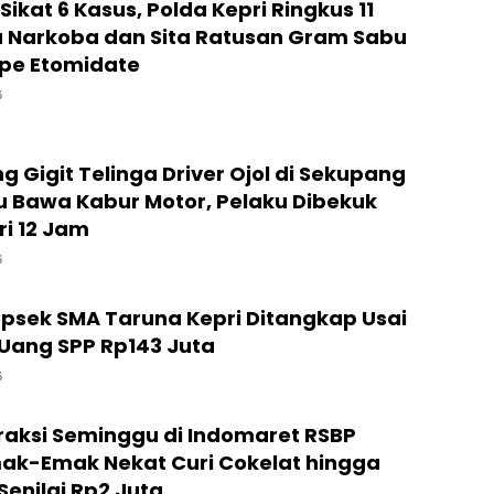
ikat 6 Kasus, Polda Kepri Ringkus 11
 Narkoba dan Sita Ratusan Gram Sabu
pe Etomidate
6
Gigit Telinga Driver Ojol di Sekupang
u Bawa Kabur Motor, Pelaku Dibekuk
ri 12 Jam
6
psek SMA Taruna Kepri Ditangkap Usai
Uang SPP Rp143 Juta
6
raksi Seminggu di Indomaret RSBP
ak-Emak Nekat Curi Cokelat hingga
enilai Rp2 Juta