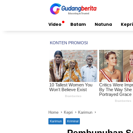
Skip
to
content
Video
Batam
Natuna
Kepri
Home
Kepri
Karimun
Karimun
Kriminal
Pembunuhan Sad