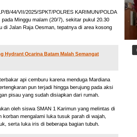
 LPLP/B/44/VII/2025/SPKT/POLRES KARIMUN/POLDA
i pada Minggu malam (20/7), sekitar pukul 20.30
 di Jalan Raja Oesman, tepatnya di area kosong
ling Hydrant Ocarina Batam Malah Semangat
erbakar api cemburu karena menduga Mardiana
ertengkaran pun terjadi hingga berujung pada aksi
engan pisau yang sudah disiapkan dari rumah.
ukan oleh siswa SMAN 1 Karimun yang melintas di
uh korban mengalami luka tusuk parah di wajah,
k, serta luka iris di beberapa bagian tubuh.