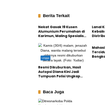
Berita Terkait
Karimun
Karimun
Nekat Gasak 19 Kusen
Lanal 
Alumunium Perumahan di
Kebaika
Karimun, Maling Spesialis
Distri
Crime S
Rumah Kosong Diciduk
Kurban
Warga
Mahasi
Tercidu
Bongka
Lingga
Berked
Resmi Dikuburkan, Hasil
Autopsi Diana Kini Jadi
Tumpuan Polisi Ungkap
Misteri Kematian
Mengenaskan
Baca Juga