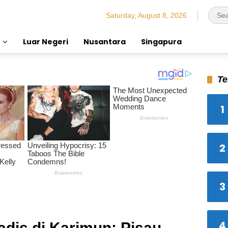
Saturday, August 8, 2026
Luar Negeri
Nusantara
Singapura
Te
1
2
3
4
is di Karimun: Pisau,