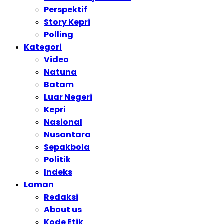
Perspektif
Story Kepri
Polling
Kategori
Video
Natuna
Batam
Luar Negeri
Kepri
Nasional
Nusantara
Sepakbola
Politik
Indeks
Laman
Redaksi
About us
Kode Etik