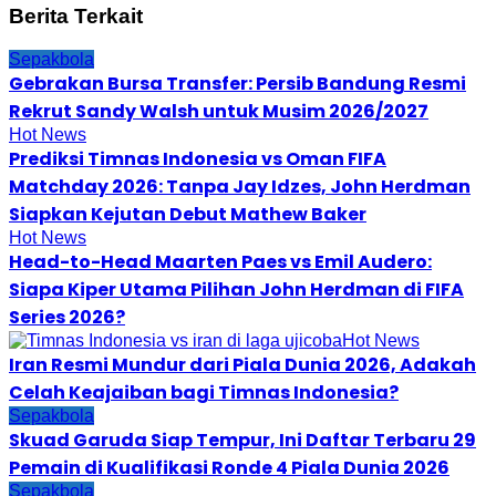
Berita Terkait
Sepakbola
Gebrakan Bursa Transfer: Persib Bandung Resmi
Rekrut Sandy Walsh untuk Musim 2026/2027
Hot News
Prediksi Timnas Indonesia vs Oman FIFA
Matchday 2026: Tanpa Jay Idzes, John Herdman
Siapkan Kejutan Debut Mathew Baker
Hot News
Head-to-Head Maarten Paes vs Emil Audero:
Siapa Kiper Utama Pilihan John Herdman di FIFA
Series 2026?
Hot News
Iran Resmi Mundur dari Piala Dunia 2026, Adakah
Celah Keajaiban bagi Timnas Indonesia?
Sepakbola
Skuad Garuda Siap Tempur, Ini Daftar Terbaru 29
Pemain di Kualifikasi Ronde 4 Piala Dunia 2026
Sepakbola