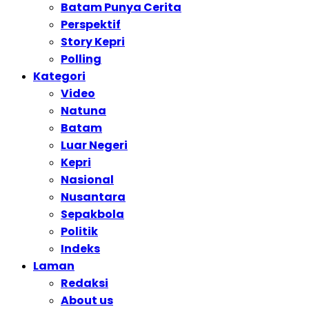
Batam Punya Cerita
Perspektif
Story Kepri
Polling
Kategori
Video
Natuna
Batam
Luar Negeri
Kepri
Nasional
Nusantara
Sepakbola
Politik
Indeks
Laman
Redaksi
About us