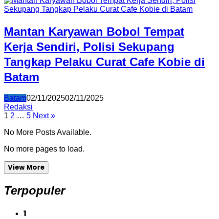
Mantan Karyawan Bobol Tempat
Kerja Sendiri, Polisi Sekupang
Tangkap Pelaku Curat Cafe Kobie di
Batam
Batam
02/11/2025
02/11/2025
Redaksi
Posts
1
2
…
5
Next »
pagination
No More Posts Available.
No more pages to load.
View More
Terpopuler
1