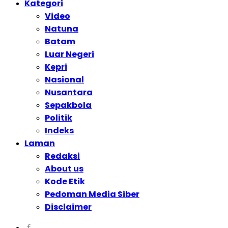
Kategori
Video
Natuna
Batam
Luar Negeri
Kepri
Nasional
Nusantara
Sepakbola
Politik
Indeks
Laman
Redaksi
About us
Kode Etik
Pedoman Media Siber
Disclaimer