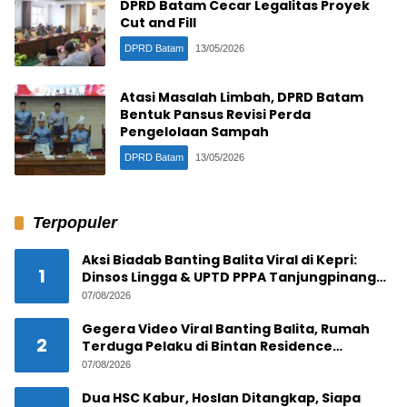
DPRD Batam Cecar Legalitas Proyek
Cut and Fill
DPRD Batam
13/05/2026
Atasi Masalah Limbah, DPRD Batam
Bentuk Pansus Revisi Perda
Pengelolaan Sampah
DPRD Batam
13/05/2026
Terpopuler
Aksi Biadab Banting Balita Viral di Kepri:
1
Dinsos Lingga & UPTD PPPA Tanjungpinang
Lacak Pelaku
07/08/2026
Gegera Video Viral Banting Balita, Rumah
2
Terduga Pelaku di Bintan Residence
Tanjungpinang Diserbu Warga
07/08/2026
Dua HSC Kabur, Hoslan Ditangkap, Siapa