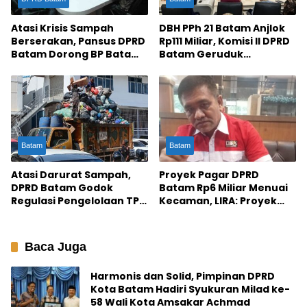
Atasi Krisis Sampah
DBH PPh 21 Batam Anjlok
Berserakan, Pansus DPRD
Rp111 Miliar, Komisi II DPRD
Batam Dorong BP Batam
Batam Geruduk
Bantu Penyediaan Bin
Kemenkeu
Kontainer
Batam
Batam
Atasi Darurat Sampah,
Proyek Pagar DPRD
DPRD Batam Godok
Batam Rp6 Miliar Menuai
Regulasi Pengelolaan TPA
Kecaman, LIRA: Proyek
Berbasis Teknologi
Mercusuar Tanpa ‘Sense
Modern
of Crisis’!
Baca Juga
Harmonis dan Solid, Pimpinan DPRD
Kota Batam Hadiri Syukuran Milad ke-
58 Wali Kota Amsakar Achmad