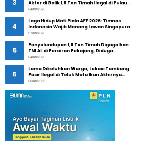
3
Aktor di Balik 1,6 Ton Timah Ilegal di Pulau
Pekajang ?
04/08/2026
Laga Hidup Mati Piala AFF 2026: Timnas
4
Indonesia Wajib Menang Lawan Singapura
Demi Tiket Semifinal
07/08/2026
Penyelundupan 1,6 Ton Timah Digagalkan
5
TNI AL di Perairan Pekajang, Diduga
Melibatkan Jaringan Internasional
04/08/2026
Lama Dikeluhkan Warga, Lokasi Tambang
6
Pasir Ilegal di Teluk Mata Ikan Akhirnya
Digerebek
06/08/2026