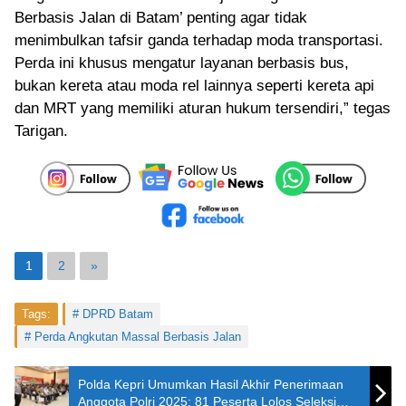
Berbasis Jalan di Batam’ penting agar tidak
menimbulkan tafsir ganda terhadap moda transportasi.
Perda ini khusus mengatur layanan berbasis bus,
bukan kereta atau moda rel lainnya seperti kereta api
dan MRT yang memiliki aturan hukum tersendiri,” tegas
Tarigan.
1
2
»
Tags:
DPRD Batam
Perda Angkutan Massal Berbasis Jalan
Polda Kepri Umumkan Hasil Akhir Penerimaan
Anggota Polri 2025: 81 Peserta Lolos Seleksi