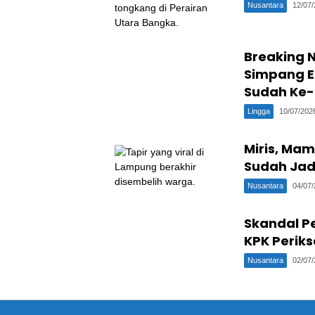
Nusantara
12/07
Breaking 
Simpang E
Sudah Ke-1
Lingga
10/07/202
Miris, Mam
Sudah Jad
Nusantara
04/07
Skandal P
KPK Periks
Nusantara
02/07