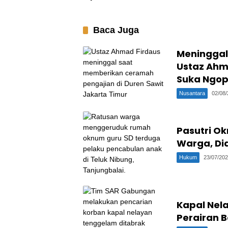
Bungkus, Lauk di Etalase
Juga Digasak ke Saku
Baca Juga
Meninggal
Ustaz Ahm
Suka Ngop
Nusantara
02/08
Pasutri O
Warga, Di
Hukum
23/07/20
Kapal Nel
Perairan B