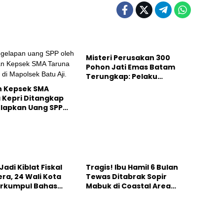
Batam
Misteri Perusakan 300
Pohon Jati Emas Batam
Terungkap: Pelaku
Ditangkap di Hutan
 Kepsek SMA
Duriangkang
 Kepri Ditangkap
elapkan Uang SPP
Juta
Karimun
adi Kiblat Fiskal
Tragis! Ibu Hamil 6 Bulan
ra, 24 Wali Kota
Tewas Ditabrak Sopir
erkumpul Bahas
Mabuk di Coastal Area
gi PAD pada
Karimun, Janin Tak
ber 2026
Terselamatkan