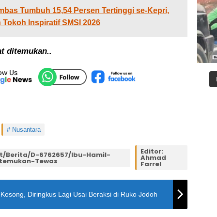
as Tumbuh 15,54 Persen Tertinggi se-Kepri,
Tokoh Inspiratif SMSI 2026
at ditemukan..
Nusantara
Editor:
t/berita/d-6762657/ibu-Hamil-
Ahmad
itemukan-Tewas
Farrel
 Kosong, Diringkus Lagi Usai Beraksi di Ruko Jodoh