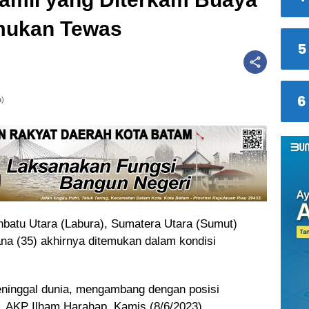
mukan Tewas
5
6
a)
nbatu Utara (Labura), Sumatera Utara (Sumut)
ana (35) akhirnya ditemukan dalam kondisi
ninggal dunia, mengambang dengan posisi
r, AKP Ilham Harahap, Kamis (8/6/2023).