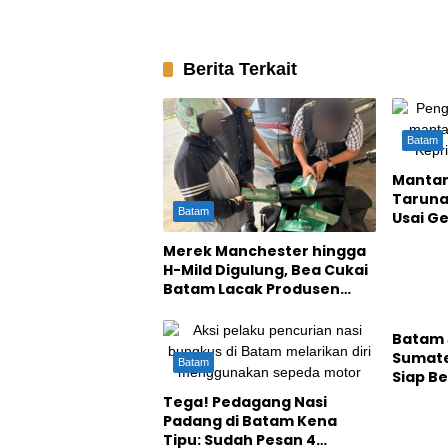
Berita Terkait
Batam
Mantan
Taruna
Batam
Usai G
Rp143 
Merek Manchester hingga
H-Mild Digulung, Bea Cukai
Batam Lacak Produsen
Batam
Rokok Ilegal
Batam J
Sumate
Batam
Siap B
Strate
Tega! Pedagang Nasi
Septem
Padang di Batam Kena
Tipu: Sudah Pesan 4