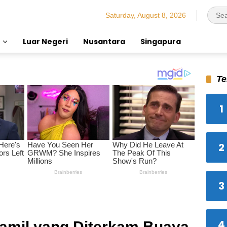
Saturday, August 8, 2026
Luar Negeri
Nusantara
Singapura
Te
1
2
3
4
Hamil yang Diterkam Buaya