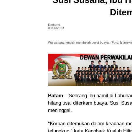
Dite
Redaksi
09/06/2023
Warga saat tengah membelah perut buaya. (Foto: Istimew
Batam –
Seorang ibu hamil di Labuha
hilang usai diterkam buaya. Susi Sus
meninggal.
“Korban ditemukan dalam keadaan me
telungkup,” kata Kapolsek Kualuh Hili