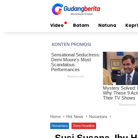
Skip
to
content
Video
Batam
Natuna
Kepri
Home
Hot News
Nusantara
Nusantara
Zona Headline
Susi Susana, Ibu 