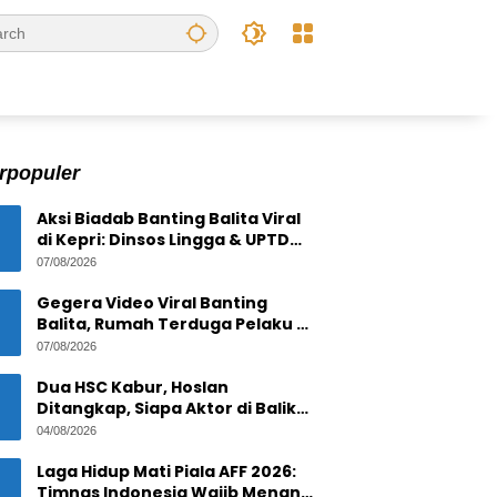
rpopuler
Aksi Biadab Banting Balita Viral
di Kepri: Dinsos Lingga & UPTD
PPPA Tanjungpinang Lacak
07/08/2026
Pelaku
Gegera Video Viral Banting
Balita, Rumah Terduga Pelaku di
Bintan Residence
07/08/2026
Tanjungpinang Diserbu Warga
Dua HSC Kabur, Hoslan
Ditangkap, Siapa Aktor di Balik
1,6 Ton Timah Ilegal di Pulau
04/08/2026
Pekajang ?
Laga Hidup Mati Piala AFF 2026:
Timnas Indonesia Wajib Menang