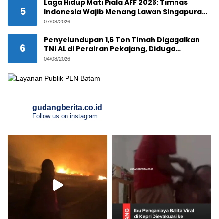
Laga Hidup Mati Piala AFF 2026: Timnas
5
Indonesia Wajib Menang Lawan Singapura
Demi Tiket Semifinal
07/08/2026
Penyelundupan 1,6 Ton Timah Digagalkan
6
TNI AL di Perairan Pekajang, Diduga
Melibatkan Jaringan Internasional
04/08/2026
gudangberita.co.id
Follow us on instagram