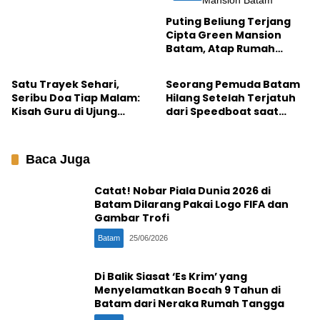
Singkep
Puting Beliung Terjang
Cipta Green Mansion
Batam, Atap Rumah
Batam Punya Cerita
Batam
Terbang Tersangkut
Kabel PLN
Satu Trayek Sehari,
Seorang Pemuda Batam
Seribu Doa Tiap Malam:
Hilang Setelah Terjatuh
Kisah Guru di Ujung
dari Speedboat saat
Batam
Memancing di Perairan
Belakang Padang
Baca Juga
Catat! Nobar Piala Dunia 2026 di
Batam Dilarang Pakai Logo FIFA dan
Gambar Trofi
Batam
25/06/2026
Di Balik Siasat ‘Es Krim’ yang
Menyelamatkan Bocah 9 Tahun di
Batam dari Neraka Rumah Tangga