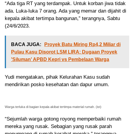
“Ada tiga RT yang terdampak. Untuk korban jiwa tidak
ada. Luka-luka 7 orang. Ada yang memar dan dijahit di
kepala akibat tertimpa bangunan,” terangnya, Sabtu
(24/6/2023.
BACA JUGA:
Proyek Batu Miring Rp4,2 Miliar di
Pulau Kasu Disorot LSM LIRA: Dugaan Proyek
'Siluman' APBD Kepri vs Pembelaan Warga
Yudi mengatakan, pihak Kelurahan Kasu sudah
mendirikan posko kesehatan dan dapur umum.
Warga terluka di bagian kepala akibat tertimpa material rumah. (ist)
“Sejumlah warga gotong royong memperbaiki rumah
mereka yang rusak. Sebagian yang rusak parah
menumpang di rumah kerabat mereka,” terangnya.