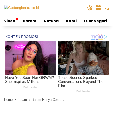
Skip
to
content
Video
Batam
Natuna
Kepri
Luar Negeri
Home
Batam
Batam Punya Cerita