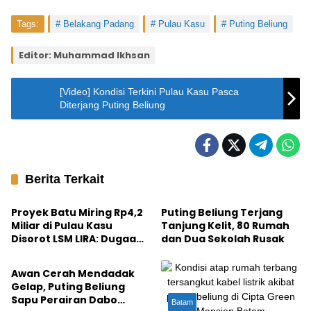
Tags:
Belakang Padang
Pulau Kasu
Puting Beliung
Editor: Muhammad Ikhsan
[Video] Kondisi Terkini Pulau Kasu Pasca
Diterjang Puting Beliung
Berita Terkait
Batam
Lingga
Proyek Batu Miring Rp4,2
Puting Beliung Terjang
Miliar di Pulau Kasu
Tanjung Kelit, 80 Rumah
Disorot LSM LIRA: Dugaan
dan Dua Sekolah Rusak
Lingga
Proyek ‘Siluman’ APBD
Kepri vs Pembelaan
Awan Cerah Mendadak
Warga
Gelap, Puting Beliung
Sapu Perairan Dabo
Batam