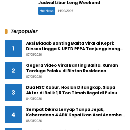
Jadwal Libur Long Weekend
Hot News
14/02/2026
Terpopuler
Aksi Biadab Banting Balita Viral di Kepri:
1
Dinsos Lingga & UPTD PPPA Tanjungpinang
Lacak Pelaku
07/08/2026
Gegera Video Viral Banting Balita, Rumah
2
Terduga Pelaku di Bintan Residence
Tanjungpinang Diserbu Warga
07/08/2026
Dua HSC Kabur, Hoslan Ditangkap, Siapa
3
Aktor di Balik 1,6 Ton Timah Ilegal di Pulau
Pekajang ?
04/08/2026
Sempat Dikira Lenyap Tanpa Jejak,
4
Keberadaan 4 ABK Kapal Ikan Asal Anambas
Akhirnya Terkuak!
08/08/2026