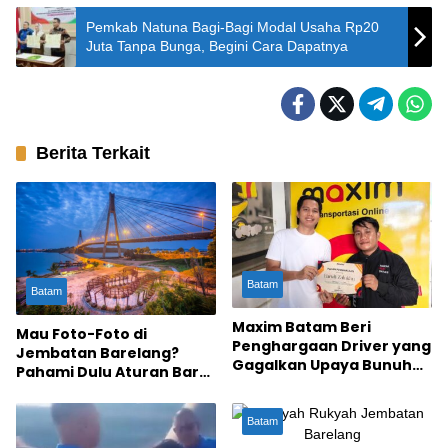
Pemkab Natuna Bagi-Bagi Modal Usaha Rp20
Juta Tanpa Bunga, Begini Cara Dapatnya
Berita Terkait
Batam
Batam
Maxim Batam Beri
Mau Foto-Foto di
Penghargaan Driver yang
Jembatan Barelang?
Gagalkan Upaya Bunuh
Pahami Dulu Aturan Baru
Diri Penumpang di
yang Makin Ketat Ini!
Jembatan Barelang
Batam