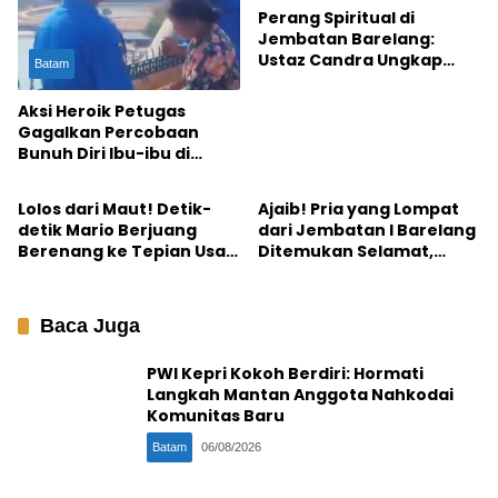
Perang Spiritual di
Jembatan Barelang:
Ustaz Candra Ungkap
Batam
Rahasia di Balik ‘Bisikan
Gaib’ dan Rencana
Aksi Heroik Petugas
Ruqyah 6 Jembatan
Gagalkan Percobaan
Bunuh Diri Ibu-ibu di
Batam
Batam
Jembatan I Barelang:
“Dikira Mau Foto,
Lolos dari Maut! Detik-
Ajaib! Pria yang Lompat
Ternyata Mau Melompat”
detik Mario Berjuang
dari Jembatan I Barelang
Berenang ke Tepian Usai
Ditemukan Selamat,
Loncat dari Jembatan
Begini Kondisinya
Barelang
Baca Juga
PWI Kepri Kokoh Berdiri: Hormati
Langkah Mantan Anggota Nahkodai
Komunitas Baru
Batam
06/08/2026