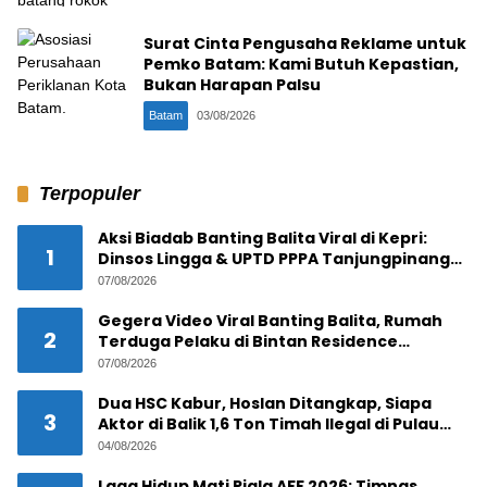
Surat Cinta Pengusaha Reklame untuk
Pemko Batam: Kami Butuh Kepastian,
Bukan Harapan Palsu
Batam
03/08/2026
Terpopuler
Aksi Biadab Banting Balita Viral di Kepri:
1
Dinsos Lingga & UPTD PPPA Tanjungpinang
Lacak Pelaku
07/08/2026
Gegera Video Viral Banting Balita, Rumah
2
Terduga Pelaku di Bintan Residence
Tanjungpinang Diserbu Warga
07/08/2026
Dua HSC Kabur, Hoslan Ditangkap, Siapa
3
Aktor di Balik 1,6 Ton Timah Ilegal di Pulau
Pekajang ?
04/08/2026
Laga Hidup Mati Piala AFF 2026: Timnas