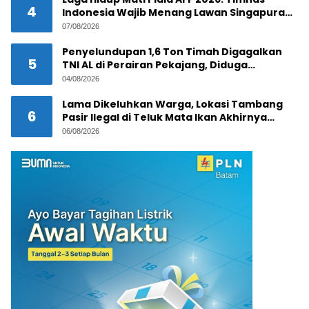
4
Indonesia Wajib Menang Lawan Singapura
Demi Tiket Semifinal
07/08/2026
Penyelundupan 1,6 Ton Timah Digagalkan
5
TNI AL di Perairan Pekajang, Diduga
Melibatkan Jaringan Internasional
04/08/2026
Lama Dikeluhkan Warga, Lokasi Tambang
6
Pasir Ilegal di Teluk Mata Ikan Akhirnya
Digerebek
06/08/2026