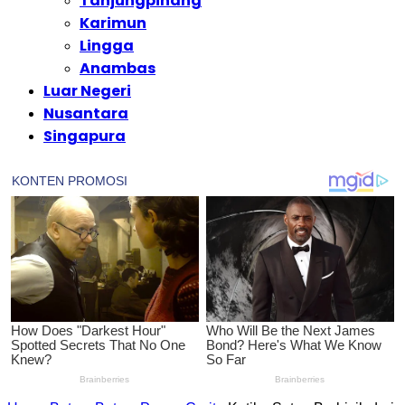
Tanjungpinang
Karimun
Lingga
Anambas
Luar Negeri
Nusantara
Singapura