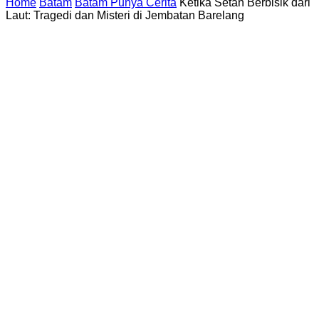
Home
Batam
Batam Punya Cerita
Ketika Setan Berbisik dari
Laut: Tragedi dan Misteri di Jembatan Barelang