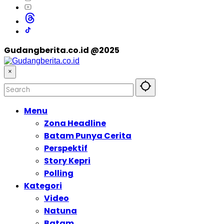
Gudangberita.co.id @2025
×
Menu
Zona Headline
Batam Punya Cerita
Perspektif
Story Kepri
Polling
Kategori
Video
Natuna
Batam