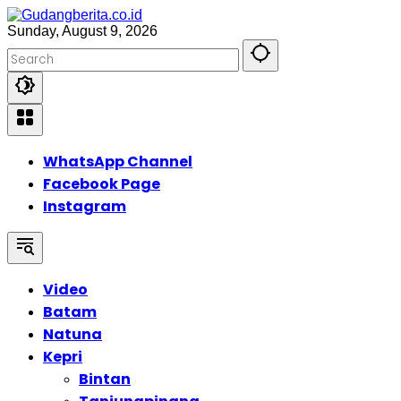
Skip
to
Sunday, August 9, 2026
content
WhatsApp Channel
Facebook Page
Instagram
Video
Batam
Natuna
Kepri
Bintan