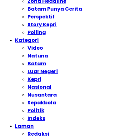
Zona Headline
Batam Punya Cerita
Perspektif
Story Kepri
Polling
Kategori
Video
Natuna
Batam
Luar Negeri
Kepri
Nasional
Nusantara
Sepakbola
Politik
Indeks
Laman
Redaksi