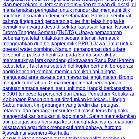
Kasus dugaan penganiayaan terhadap balita perempua