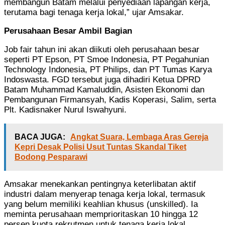
membangun Batam melalui penyediaan lapangan kerja,
terutama bagi tenaga kerja lokal,” ujar Amsakar.
Perusahaan Besar Ambil Bagian
Job fair tahun ini akan diikuti oleh perusahaan besar
seperti PT Epson, PT Smoe Indonesia, PT Pegahunian
Technology Indonesia, PT Philips, dan PT Tumas Karya
Indoswasta. FGD tersebut juga dihadiri Ketua DPRD
Batam Muhammad Kamaluddin, Asisten Ekonomi dan
Pembangunan Firmansyah, Kadis Koperasi, Salim, serta
Plt. Kadisnaker Nurul Iswahyuni.
BACA JUGA:
Angkat Suara, Lembaga Aras Gereja
Kepri Desak Polisi Usut Tuntas Skandal Tiket
Bodong Pesparawi
Amsakar menekankan pentingnya keterlibatan aktif
industri dalam menyerap tenaga kerja lokal, termasuk
yang belum memiliki keahlian khusus (unskilled). Ia
meminta perusahaan memprioritaskan 10 hingga 12
persen kuota rekrutmen untuk tenaga kerja lokal.