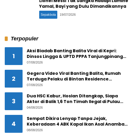
Lionel Messi Tak Sangka Hadapi Lamine
Yamal, Bayi yang Dulu Dimandikannya
Sepakbola
19/07/2026
Terpopuler
Aksi Biadab Banting Balita Viral di Kepri:
1
Dinsos Lingga & UPTD PPPA Tanjungpinang
Lacak Pelaku
07/08/2026
Gegera Video Viral Banting Balita, Rumah
2
Terduga Pelaku di Bintan Residence
Tanjungpinang Diserbu Warga
07/08/2026
Dua HSC Kabur, Hoslan Ditangkap, Siapa
3
Aktor di Balik 1,6 Ton Timah Ilegal di Pulau
Pekajang ?
04/08/2026
Sempat Dikira Lenyap Tanpa Jejak,
4
Keberadaan 4 ABK Kapal Ikan Asal Anambas
Akhirnya Terkuak!
08/08/2026