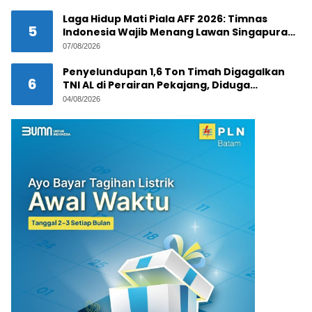
Laga Hidup Mati Piala AFF 2026: Timnas
5
Indonesia Wajib Menang Lawan Singapura
Demi Tiket Semifinal
07/08/2026
Penyelundupan 1,6 Ton Timah Digagalkan
6
TNI AL di Perairan Pekajang, Diduga
Melibatkan Jaringan Internasional
04/08/2026