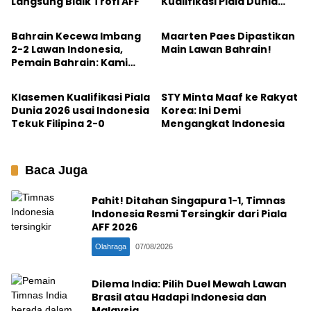
Langsung Bidik Trofi AFF
Kualifikasi Piala Dunia
Sepakbola
Sepakbola
2026
Bahrain Kecewa Imbang
Maarten Paes Dipastikan
2-2 Lawan Indonesia,
Main Lawan Bahrain!
Pemain Bahrain: Kami
Sepakbola
Sepakbola
Harusnya Menang
Klasemen Kualifikasi Piala
STY Minta Maaf ke Rakyat
Dunia 2026 usai Indonesia
Korea: Ini Demi
Tekuk Filipina 2-0
Mengangkat Indonesia
Baca Juga
Pahit! Ditahan Singapura 1-1, Timnas
Indonesia Resmi Tersingkir dari Piala
AFF 2026
Olahraga
07/08/2026
Dilema India: Pilih Duel Mewah Lawan
Brasil atau Hadapi Indonesia dan
Malaysia