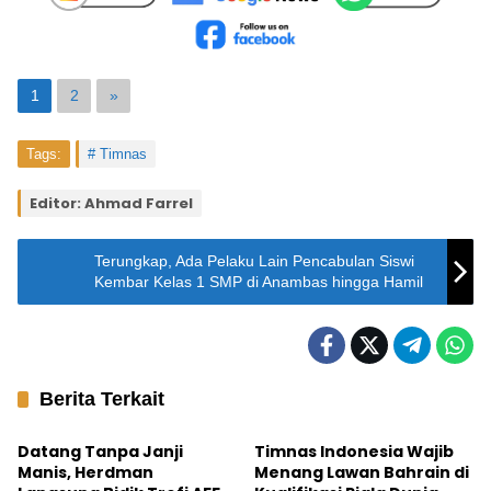
1
2
»
Tags:
Timnas
Editor: Ahmad Farrel
Terungkap, Ada Pelaku Lain Pencabulan Siswi
Kembar Kelas 1 SMP di Anambas hingga Hamil
Berita Terkait
Hot News
Sepakbola
Datang Tanpa Janji
Timnas Indonesia Wajib
Manis, Herdman
Menang Lawan Bahrain di