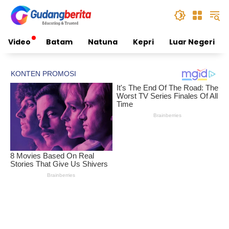
Skip
to
content
Video
Batam
Natuna
Kepri
Luar Negeri