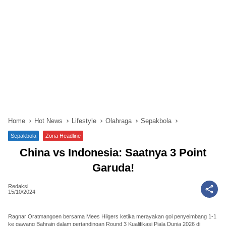
Home
Hot News
Lifestyle
Olahraga
Sepakbola
Sepakbola
Zona Headline
China vs Indonesia: Saatnya 3 Point
Garuda!
Redaksi
15/10/2024
Ragnar Oratmangoen bersama Mees Hilgers ketika merayakan gol penyeimbang 1-1
ke gawang Bahrain dalam pertandingan Round 3 Kualifikasi Piala Dunia 2026 di