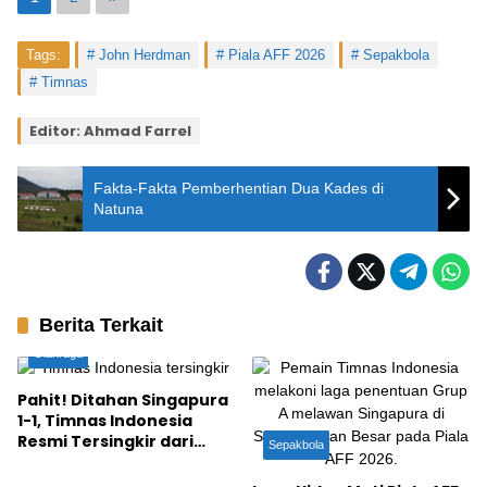
Tags:
John Herdman
Piala AFF 2026
Sepakbola
Timnas
Editor: Ahmad Farrel
Fakta-Fakta Pemberhentian Dua Kades di
Natuna
Berita Terkait
Olahraga
Pahit! Ditahan Singapura
1-1, Timnas Indonesia
Resmi Tersingkir dari
Sepakbola
Piala AFF 2026