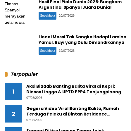
Hasil Final Piala Dunia 2026: Bungkam
Argentina, Spanyol Juara Dunia!
Sepakbola
20/07/2026
Lionel Messi Tak Sangka Hadapi Lamine
Yamal, Bayi yang Dulu Dimandikannya
Sepakbola
19/07/2026
Terpopuler
Aksi Biadab Banting Balita Viral di Kepri:
1
Dinsos Lingga & UPTD PPPA Tanjungpinang
Lacak Pelaku
07/08/2026
Gegera Video Viral Banting Balita, Rumah
2
Terduga Pelaku di Bintan Residence
Tanjungpinang Diserbu Warga
07/08/2026
Sempat Dikira Lenyap Tanpa Jejak,