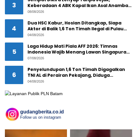
3
Keberadaan 4 ABK Kapal Ikan Asal Anambas
Akhirnya Terkuak!
08/08/2026
Dua HSC Kabur, Hoslan Ditangkap, Siapa
4
Aktor di Balik 1,6 Ton Timah Ilegal di Pulau
Pekajang ?
04/08/2026
Laga Hidup Mati Piala AFF 2026: Timnas
5
Indonesia Wajib Menang Lawan Singapura
Demi Tiket Semifinal
07/08/2026
Penyelundupan 1,6 Ton Timah Digagalkan
6
TNI AL di Perairan Pekajang, Diduga
Melibatkan Jaringan Internasional
04/08/2026
gudangberita.co.id
Follow us on instagram