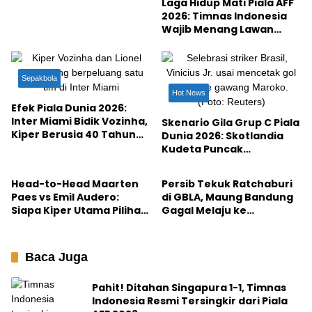
Laga Hidup Mati Piala AFF
2026: Timnas Indonesia
Wajib Menang Lawan
Singapura Demi Tiket
Semifinal
Sepakbola
Hot News
Efek Piala Dunia 2026:
Inter Miami Bidik Vozinha,
Skenario Gila Grup C Piala
Kiper Berusia 40 Tahun
Dunia 2026: Skotlandia
dengan 28 Juta Followers
Kudeta Puncak
Hot News
Hot News
untuk Temani Lionel
Klasemen, Brasil Frustrasi
Messi
Ditahan Maroko
Head-to-Head Maarten
Persib Tekuk Ratchaburi
Paes vs Emil Audero:
di GBLA, Maung Bandung
Siapa Kiper Utama Pilihan
Gagal Melaju ke
John Herdman di FIFA
Perempat Final ACL 2
Series 2026?
Baca Juga
Pahit! Ditahan Singapura 1-1, Timnas
Indonesia Resmi Tersingkir dari Piala