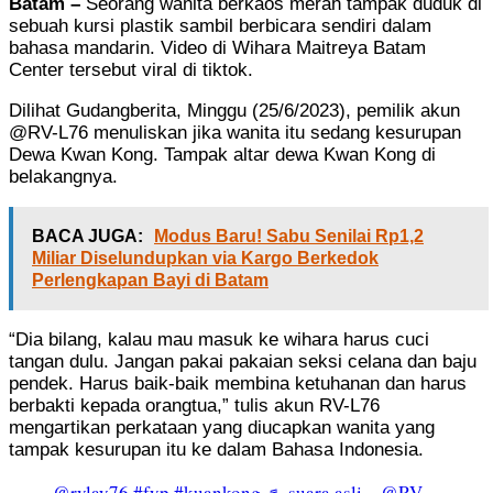
Batam –
Seorang wanita berkaos merah tampak duduk di
sebuah kursi plastik sambil berbicara sendiri dalam
bahasa mandarin. Video di Wihara Maitreya Batam
Center tersebut viral di tiktok.
Dilihat Gudangberita, Minggu (25/6/2023), pemilik akun
@RV-L76 menuliskan jika wanita itu sedang kesurupan
Dewa Kwan Kong. Tampak altar dewa Kwan Kong di
belakangnya.
BACA JUGA:
Modus Baru! Sabu Senilai Rp1,2
Miliar Diselundupkan via Kargo Berkedok
Perlengkapan Bayi di Batam
“Dia bilang, kalau mau masuk ke wihara harus cuci
tangan dulu. Jangan pakai pakaian seksi celana dan baju
pendek. Harus baik-baik membina ketuhanan dan harus
berbakti kepada orangtua,” tulis akun RV-L76
mengartikan perkataan yang diucapkan wanita yang
tampak kesurupan itu ke dalam Bahasa Indonesia.
@rvlay76
#fyp
#kuankong
♬ suara asli – @RV-