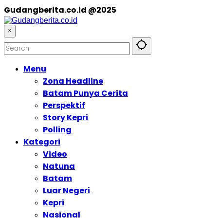
Gudangberita.co.id @2025
×
Menu
Zona Headline
Batam Punya Cerita
Perspektif
Story Kepri
Polling
Kategori
Video
Natuna
Batam
Luar Negeri
Kepri
Nasional