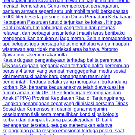
Kasus dugaan penganiayaan terhadap balita perempua