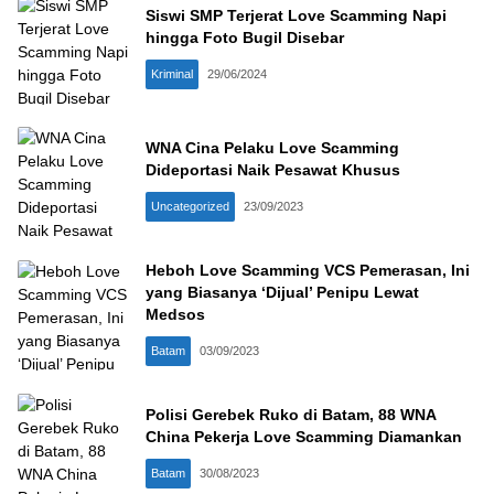
Siswi SMP Terjerat Love Scamming Napi
hingga Foto Bugil Disebar
Kriminal
29/06/2024
WNA Cina Pelaku Love Scamming
Dideportasi Naik Pesawat Khusus
Uncategorized
23/09/2023
Heboh Love Scamming VCS Pemerasan, Ini
yang Biasanya ‘Dijual’ Penipu Lewat
Medsos
Batam
03/09/2023
Polisi Gerebek Ruko di Batam, 88 WNA
China Pekerja Love Scamming Diamankan
Batam
30/08/2023