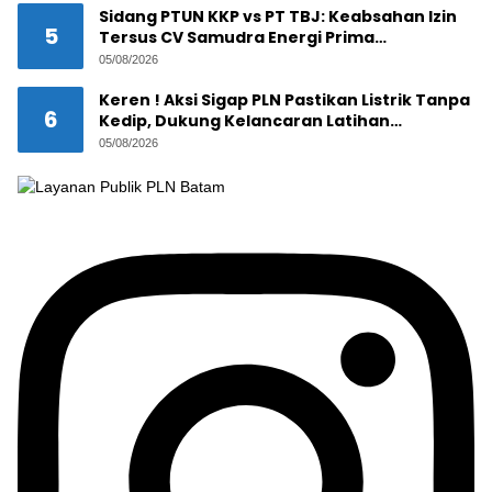
Sidang PTUN KKP vs PT TBJ: Keabsahan Izin
5
Tersus CV Samudra Energi Prima
Dipertanyakan
05/08/2026
Keren ! Aksi Sigap PLN Pastikan Listrik Tanpa
6
Kedip, Dukung Kelancaran Latihan
Terintegrasi Trimatra 2026 di Dabo Singkep
05/08/2026