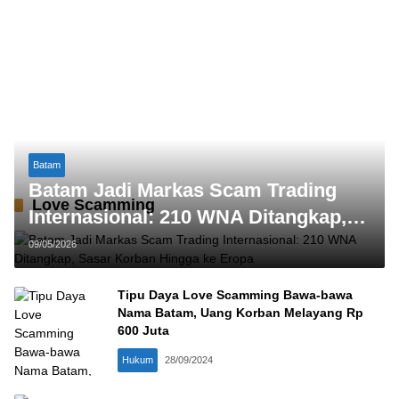
Batam
Batam Jadi Markas Scam Trading
Love Scamming
Internasional: 210 WNA Ditangkap,
Sasar Korban Hingga ke Eropa
09/05/2026
Tipu Daya Love Scamming Bawa-bawa
Nama Batam, Uang Korban Melayang Rp
600 Juta
Hukum
28/09/2024