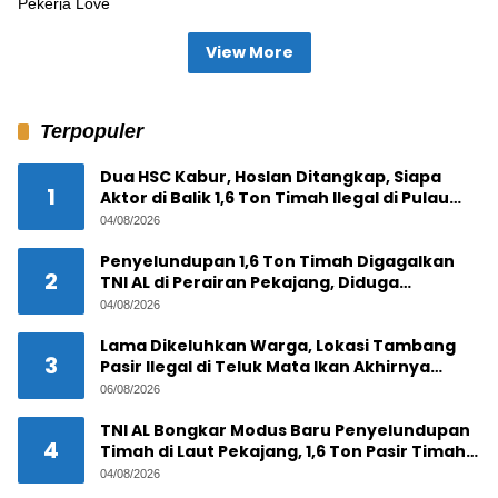
View More
Terpopuler
Dua HSC Kabur, Hoslan Ditangkap, Siapa
1
Aktor di Balik 1,6 Ton Timah Ilegal di Pulau
Pekajang ?
04/08/2026
Penyelundupan 1,6 Ton Timah Digagalkan
2
TNI AL di Perairan Pekajang, Diduga
Melibatkan Jaringan Internasional
04/08/2026
Lama Dikeluhkan Warga, Lokasi Tambang
3
Pasir Ilegal di Teluk Mata Ikan Akhirnya
Digerebek
06/08/2026
TNI AL Bongkar Modus Baru Penyelundupan
4
Timah di Laut Pekajang, 1,6 Ton Pasir Timah
Disembunyikan di Bawah Kerambah, Diduga
04/08/2026
Akan Diselundupkan ke Malaysia