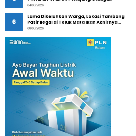
Melibatkan Jaringan Internasional
04/08/2026
Lama Dikeluhkan Warga, Lokasi Tambang
6
Pasir Ilegal di Teluk Mata Ikan Akhirnya
Digerebek
06/08/2026