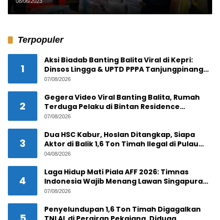
Importir PT D
08/06/2023
Terpopuler
Aksi Biadab Banting Balita Viral di Kepri:
1
Dinsos Lingga & UPTD PPPA Tanjungpinang
Lacak Pelaku
07/08/2026
Gegera Video Viral Banting Balita, Rumah
2
Terduga Pelaku di Bintan Residence
Tanjungpinang Diserbu Warga
07/08/2026
Dua HSC Kabur, Hoslan Ditangkap, Siapa
3
Aktor di Balik 1,6 Ton Timah Ilegal di Pulau
Pekajang ?
04/08/2026
Laga Hidup Mati Piala AFF 2026: Timnas
4
Indonesia Wajib Menang Lawan Singapura
Demi Tiket Semifinal
07/08/2026
Penyelundupan 1,6 Ton Timah Digagalkan
5
TNI AL di Perairan Pekajang, Diduga