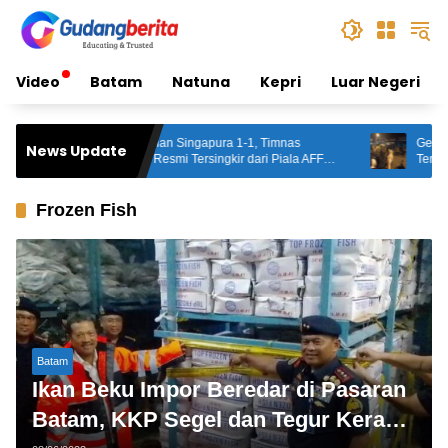
Skip
to
content
Video
Batam
Natuna
Kepri
Luar Negeri
Pahit! Ditahan Singapura 1-1, Timnas
Gegera Video 
News Update
Indonesia Resmi Tersingkir dari Piala AFF
Terduga Pelak
2026
Tanjungpinan
Frozen Fish
Batam
Ikan Beku Impor Beredar di Pasaran
Batam, KKP Segel dan Tegur Keras