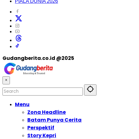
PIALA DUNIA 2026
Gudangberita.co.id @2025
×
Menu
Zona Headline
Batam Punya Cerita
Perspektif
Story Kepri