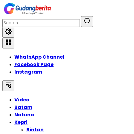
Skip
to
content
WhatsApp Channel
Facebook Page
Instagram
Video
Batam
Natuna
Kepri
Bintan