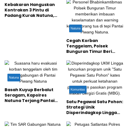
Kebakaran Hanguskan
Kontrakan 3 Pintu di
Padang Kurak Natuna,
Polisi Terjunkan Water
Cannon
Natuna
Cegah Korban
Tenggelam, Polsek
Bunguran Timur Beri
Warning Khusus Orang
Tua di Pantai Piwang
Natuna
Basah Kuyup Berbalut
Komunitas
Seragam, Kapolres
Natuna Terjang Pantai
Satu Pegawai Satu Pohon:
Piwang Evakuasi Bocah
Strategi Unik
Tenggelam
Disperindagkop Lingga
Perkuat Ketahanan
Pangan & Pasokan MBG