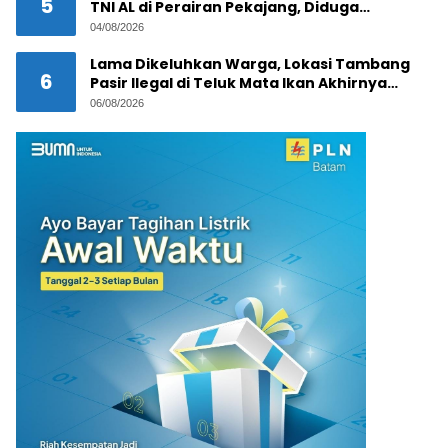
5
TNI AL di Perairan Pekajang, Diduga
Melibatkan Jaringan Internasional
04/08/2026
Lama Dikeluhkan Warga, Lokasi Tambang
6
Pasir Ilegal di Teluk Mata Ikan Akhirnya
Digerebek
06/08/2026