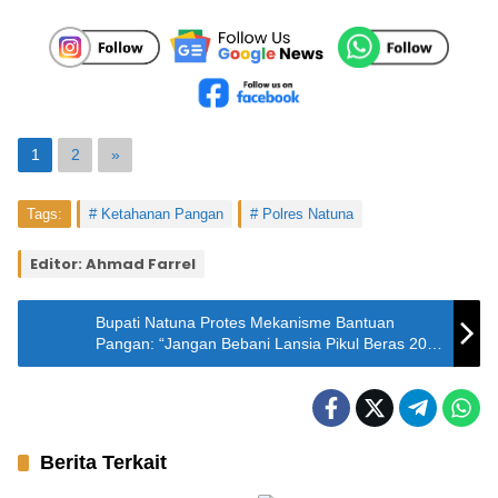
1
2
»
Tags:
Ketahanan Pangan
Polres Natuna
Editor: Ahmad Farrel
Bupati Natuna Protes Mekanisme Bantuan
Pangan: “Jangan Bebani Lansia Pikul Beras 20
Kg!”
Berita Terkait
Natuna