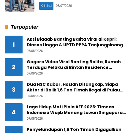
Penangkap
Kriminal
05/07/2026
Terpopuler
Aksi Biadab Banting Balita Viral di Kepri:
1
Dinsos Lingga & UPTD PPPA Tanjungpinang
Lacak Pelaku
07/08/2026
Gegera Video Viral Banting Balita, Rumah
2
Terduga Pelaku di Bintan Residence
Tanjungpinang Diserbu Warga
07/08/2026
Dua HSC Kabur, Hoslan Ditangkap, Siapa
3
Aktor di Balik 1,6 Ton Timah Ilegal di Pulau
Pekajang ?
04/08/2026
Laga Hidup Mati Piala AFF 2026: Timnas
4
Indonesia Wajib Menang Lawan Singapura
Demi Tiket Semifinal
07/08/2026
Penyelundupan 1,6 Ton Timah Digagalkan