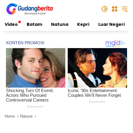
Skip
to
content
Video
Batam
Natuna
Kepri
Luar Negeri
Home
Natuna