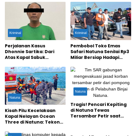
Kriminal
Kriminal
Perjalanan Kasus
Pembobol Toko Emas
Dhonnie Sartika: Dari
Safari Natuna Senilai Rp3
Atas Kapal Sabuk
Miliar Bersiap Hadapi
Nusantara Kini Hadapi
Sidang Ke-5, Jaksa
Sidang Ke-5
Hadirkan Polisi
Penangkap
Natuna
Natuna
Tragis! Pencari Kepiting
di Natuna Tewas
Kisah Pilu Kecelakaan
Tersambar Petir saat
Kapal Nelayan Ocean
Cuaca Ekstrem
Three di Natuna: Tekong
Natuna
Selamat, Satu ABK Tewas,
Satu Masih Hilang