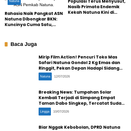
Populasi Terus Menyusut,
Natuna
Nasib Primata Endemik
Kekah Natuna Kini di
Rahasia Naik Pangkat ASN
Ujung Tanduk
Natuna Dibongkar BKN:
Kuncinya Cuma Satu,
Jangan Stres!
Baca Juga
Mirip Film Action! Pencuri Toko Mas
Safari Natuna Gondol 2 Kg Emas dan
Ringgit, Pekan Depan Hadapi Sidang
Penentu
Natuna
12/07/2026
Breaking News: Tumpahan Solar
Kembali Terjadi di Simpang Empat
Taman Dabo Singkep, Tercatat Sudah
Ke-16 Kali
Lingga
10/07/2026
Biar Nggak Kebobolan, DPRD Natuna