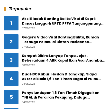
Terpopuler
Aksi Biadab Banting Balita Viral di Kepri:
1
Dinsos Lingga & UPTD PPPA Tanjungpinang
Lacak Pelaku
07/08/2026
Gegera Video Viral Banting Balita, Rumah
2
Terduga Pelaku di Bintan Residence
Tanjungpinang Diserbu Warga
07/08/2026
Sempat Dikira Lenyap Tanpa Jejak,
3
Keberadaan 4 ABK Kapal Ikan Asal Anambas
Akhirnya Terkuak!
08/08/2026
Dua HSC Kabur, Hoslan Ditangkap, Siapa
4
Aktor di Balik 1,6 Ton Timah Ilegal di Pulau
Pekajang ?
04/08/2026
Penyelundupan 1,6 Ton Timah Digagalkan
5
TNI AL di Perairan Pekajang, Diduga
Melibatkan Jaringan Internasional
04/08/2026