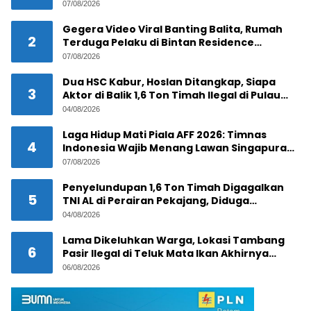
Lacak Pelaku
07/08/2026
Gegera Video Viral Banting Balita, Rumah
2
Terduga Pelaku di Bintan Residence
Tanjungpinang Diserbu Warga
07/08/2026
Dua HSC Kabur, Hoslan Ditangkap, Siapa
3
Aktor di Balik 1,6 Ton Timah Ilegal di Pulau
Pekajang ?
04/08/2026
Laga Hidup Mati Piala AFF 2026: Timnas
4
Indonesia Wajib Menang Lawan Singapura
Demi Tiket Semifinal
07/08/2026
Penyelundupan 1,6 Ton Timah Digagalkan
5
TNI AL di Perairan Pekajang, Diduga
Melibatkan Jaringan Internasional
04/08/2026
Lama Dikeluhkan Warga, Lokasi Tambang
6
Pasir Ilegal di Teluk Mata Ikan Akhirnya
Digerebek
06/08/2026