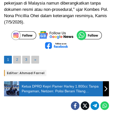
pekerjaan di Malaysia namun diberangkatkan tanpa
dokumen resmi atau non-prosedural,” ujar Kombes Pol.
Nona Pricillia Ohei dalam keterangan resminya, Kamis
(7/5/2026).
1
2
3
»
Editor: Ahmad Farrel
Ketua DPRD Kepri Pamer Harley 1.800cc Tanpa
Pengaman, Netizen: Polisi Berani Tilang
Enggak?