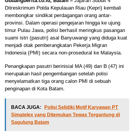
Gudangberita.co.id, Batam –
Jajaran Subdit 4
Ditreskrimum Polda Kepulauan Riau (Kepri) kembali
membongkar sindikat perdagangan orang antar-
provinsi. Dalam operasi pengejaran hingga ke ujung
timur Pulau Jawa, polisi berhasil meringkus pasangan
suami istri (pasutri) asal Banyuwangi yang diduga kuat
menjadi otak pemberangkatan Pekerja Migran
Indonesia (PMI) secara non-prosedural ke Malaysia.
Penangkapan pasutri berinisial MA (49) dan B (47) ini
merupakan hasil pengembangan setelah polisi
menyelamatkan tiga orang calon PMI di sebuah
penginapan di Kota Batam.
BACA JUGA:
Polisi Selidiki Motif Karyawan PT
Simatelex yang Ditemukan Tewas Tergantung di
Sagulung Batam