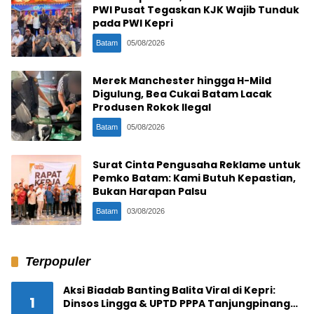
PWI Pusat Tegaskan KJK Wajib Tunduk
pada PWI Kepri
Batam
05/08/2026
Merek Manchester hingga H-Mild
Digulung, Bea Cukai Batam Lacak
Produsen Rokok Ilegal
Batam
05/08/2026
Surat Cinta Pengusaha Reklame untuk
Pemko Batam: Kami Butuh Kepastian,
Bukan Harapan Palsu
Batam
03/08/2026
Terpopuler
Aksi Biadab Banting Balita Viral di Kepri:
1
Dinsos Lingga & UPTD PPPA Tanjungpinang