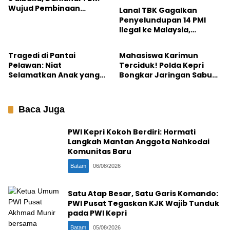
Wujud Pembinaan
Lanal TBK Gagalkan
Generasi Muda
Penyelundupan 14 PMI
Berkarakter
Ilegal ke Malaysia,
Karimun
Crime Story
Sempat Warnai Aksi
Kejar-kejaran dan
Tragedi di Pantai
Mahasiswa Karimun
Tembakan Peringatan
Pelawan: Niat
Terciduk! Polda Kepri
Selamatkan Anak yang
Bongkar Jaringan Sabu
Terseret Arus, Sang Ayah
Berkedok Kamus Inggris
Justru Tewas Tenggelam
Baca Juga
PWI Kepri Kokoh Berdiri: Hormati
Langkah Mantan Anggota Nahkodai
Komunitas Baru
Batam
06/08/2026
Satu Atap Besar, Satu Garis Komando:
PWI Pusat Tegaskan KJK Wajib Tunduk
pada PWI Kepri
Batam
05/08/2026