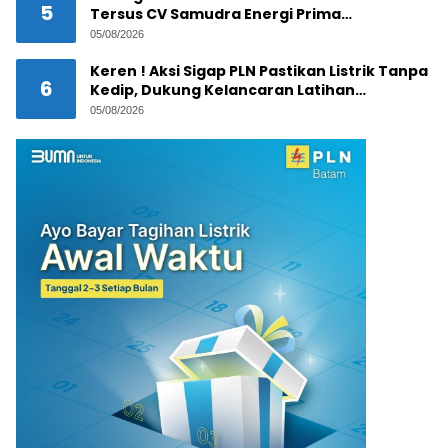
5
Tersus CV Samudra Energi Prima
Dipertanyakan
05/08/2026
Keren ! Aksi Sigap PLN Pastikan Listrik Tanpa
6
Kedip, Dukung Kelancaran Latihan
Terintegrasi Trimatra 2026 di Dabo Singkep
05/08/2026