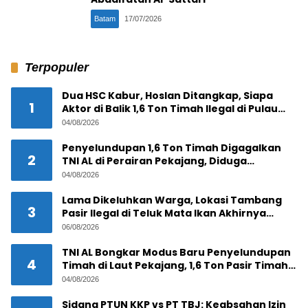
Batam
17/07/2026
Terpopuler
Dua HSC Kabur, Hoslan Ditangkap, Siapa
1
Aktor di Balik 1,6 Ton Timah Ilegal di Pulau
Pekajang ?
04/08/2026
Penyelundupan 1,6 Ton Timah Digagalkan
2
TNI AL di Perairan Pekajang, Diduga
Melibatkan Jaringan Internasional
04/08/2026
Lama Dikeluhkan Warga, Lokasi Tambang
3
Pasir Ilegal di Teluk Mata Ikan Akhirnya
Digerebek
06/08/2026
TNI AL Bongkar Modus Baru Penyelundupan
4
Timah di Laut Pekajang, 1,6 Ton Pasir Timah
Disembunyikan di Bawah Kerambah, Diduga
04/08/2026
Akan Diselundupkan ke Malaysia
Sidang PTUN KKP vs PT TBJ: Keabsahan Izin