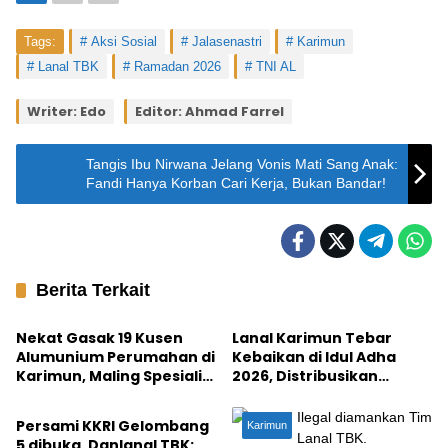
Tags:
Aksi Sosial
Jalasenastri
Karimun
Lanal TBK
Ramadan 2026
TNI AL
Writer: Edo
Editor: Ahmad Farrel
Tangis Ibu Nirwana Jelang Vonis Mati Sang Anak:
Fandi Hanya Korban Cari Kerja, Bukan Bandar!
Berita Terkait
Karimun
Karimun
Nekat Gasak 19 Kusen
Lanal Karimun Tebar
Alumunium Perumahan di
Kebaikan di Idul Adha
Karimun, Maling Spesialis
2026, Distribusikan
Karimun
Rumah Kosong Diciduk
Daging Kurban ke
Warga
Masyarakat
Persami KKRI Gelombang
Karimun
5 dibuka, Danlanal TBK: