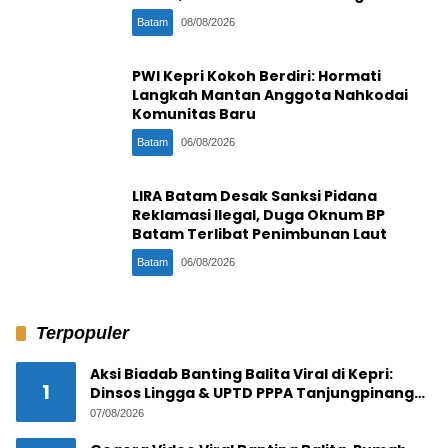
Jam
Batam
08/08/2026
PWI Kepri Kokoh Berdiri: Hormati
Langkah Mantan Anggota Nahkodai
Komunitas Baru
Batam
06/08/2026
LIRA Batam Desak Sanksi Pidana
Reklamasi Ilegal, Duga Oknum BP
Batam Terlibat Penimbunan Laut
Batam
06/08/2026
Terpopuler
Aksi Biadab Banting Balita Viral di Kepri:
1
Dinsos Lingga & UPTD PPPA Tanjungpinang
Lacak Pelaku
07/08/2026