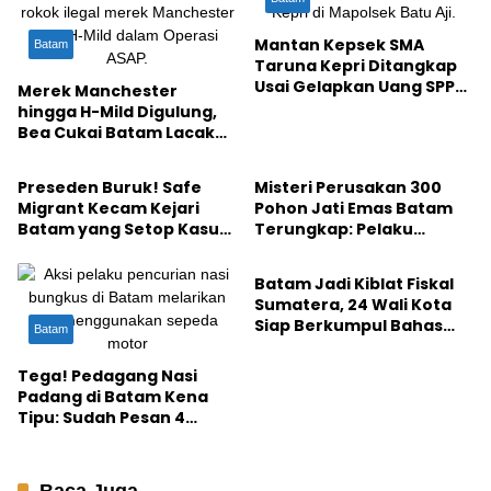
Mantan Kepsek SMA
Batam
Taruna Kepri Ditangkap
Usai Gelapkan Uang SPP
Merek Manchester
Rp143 Juta
hingga H-Mild Digulung,
Bea Cukai Batam Lacak
Hukum
Batam
Produsen Rokok Ilegal
Preseden Buruk! Safe
Misteri Perusakan 300
Migrant Kecam Kejari
Pohon Jati Emas Batam
Batam yang Setop Kasus
Terungkap: Pelaku
Batam
Persetubuhan Anak
Ditangkap di Hutan
Alasan Dinikahkan
Duriangkang
Batam Jadi Kiblat Fiskal
Sumatera, 24 Wali Kota
Siap Berkumpul Bahas
Batam
Strategi PAD pada
September 2026
Tega! Pedagang Nasi
Padang di Batam Kena
Tipu: Sudah Pesan 4
Bungkus, Lauk di Etalase
Juga Digasak ke Saku