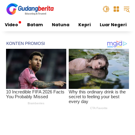
Skip
to
content
Video
Batam
Natuna
Kepri
Luar Negeri