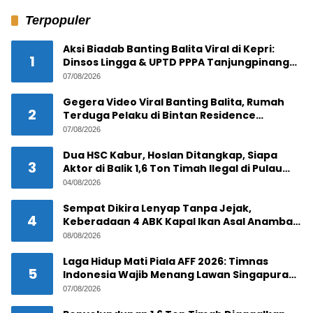
Terpopuler
Aksi Biadab Banting Balita Viral di Kepri:
1
Dinsos Lingga & UPTD PPPA Tanjungpinang
Lacak Pelaku
07/08/2026
Gegera Video Viral Banting Balita, Rumah
2
Terduga Pelaku di Bintan Residence
Tanjungpinang Diserbu Warga
07/08/2026
Dua HSC Kabur, Hoslan Ditangkap, Siapa
3
Aktor di Balik 1,6 Ton Timah Ilegal di Pulau
Pekajang ?
04/08/2026
Sempat Dikira Lenyap Tanpa Jejak,
4
Keberadaan 4 ABK Kapal Ikan Asal Anambas
Akhirnya Terkuak!
08/08/2026
Laga Hidup Mati Piala AFF 2026: Timnas
5
Indonesia Wajib Menang Lawan Singapura
Demi Tiket Semifinal
07/08/2026