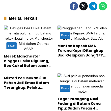
Berita Terkait
Batam
Mantan Kepsek SMA
Batam
Taruna Kepri Ditangkap
Usai Gelapkan Uang SPP
Merek Manchester
Rp143 Juta
hingga H-Mild Digulung,
Bea Cukai Batam Lacak
Batam
Produsen Rokok Ilegal
Misteri Perusakan 300
Pohon Jati Emas Batam
Terungkap: Pelaku
Batam
Ditangkap di Hutan
Duriangkang
Tega! Pedagang Nasi
Padang di Batam Kena
Tipu: Sudah Pesan 4
Batam
Batam