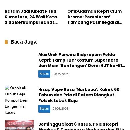
Bungkus, Lauk di Etalase
Juga Digasak ke Saku
Batam Jadi Kiblat Fiskal
Ombudsman Kepri Cium
Sumatera, 24 Wali Kota
Aroma ‘Pembiaran’
Siap Berkumpul Bahas
Tambang Pasir Ilegal di
Strategi PAD pada
Batam: Jangan Hanya
September 2026
Ganti Pemain!
Baca Juga
Aksi Unik Perwira Bidpropam Polda
Kepri: Tampil Berkostum Superhero
dan Main ‘Bentengan’ Demi HUT ke-81
RI
Batam
08/08/2026
Hisap Vape Rasa ‘Narkoba’, Kakek 60
Tahun dan Pria di Batam Diangkut
Polsek Lubuk Baja
Batam
08/08/2026
Seminggu Sikat 6 Kasus, Polda Kepri
Ringkus 11 Tersangka Narkoba dan Sita