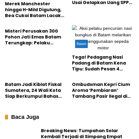
Usai Gelapkan Uang SPP
Merek Manchester
Rp143 Juta
hingga H-Mild Digulung,
Bea Cukai Batam Lacak
Batam
Produsen Rokok Ilegal
Misteri Perusakan 300
Pohon Jati Emas Batam
Terungkap: Pelaku
Batam
Ditangkap di Hutan
Duriangkang
Tega! Pedagang Nasi
Padang di Batam Kena
Tipu: Sudah Pesan 4
Batam
Batam
Bungkus, Lauk di Etalase
Juga Digasak ke Saku
Batam Jadi Kiblat Fiskal
Ombudsman Kepri Cium
Sumatera, 24 Wali Kota
Aroma ‘Pembiaran’
Siap Berkumpul Bahas
Tambang Pasir Ilegal di
Strategi PAD pada
Batam: Jangan Hanya
September 2026
Ganti Pemain!
Baca Juga
Breaking News: Tumpahan Solar
Kembali Terjadi di Simpang Empat