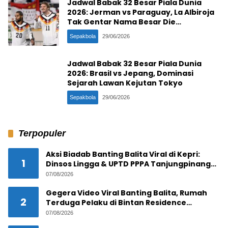
Jadwal Babak 32 Besar Piala Dunia
2026: Jerman vs Paraguay, La Albiroja
Tak Gentar Nama Besar Die
Mannschaft
Sepakbola
29/06/2026
Jadwal Babak 32 Besar Piala Dunia
2026: Brasil vs Jepang, Dominasi
Sejarah Lawan Kejutan Tokyo
Sepakbola
29/06/2026
Terpopuler
Aksi Biadab Banting Balita Viral di Kepri:
1
Dinsos Lingga & UPTD PPPA Tanjungpinang
Lacak Pelaku
07/08/2026
Gegera Video Viral Banting Balita, Rumah
2
Terduga Pelaku di Bintan Residence
Tanjungpinang Diserbu Warga
07/08/2026