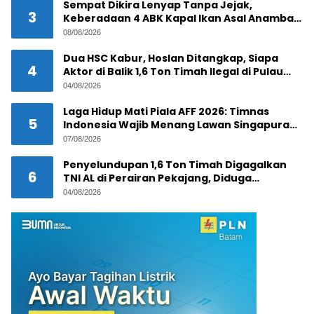
Sempat Dikira Lenyap Tanpa Jejak,
3
Keberadaan 4 ABK Kapal Ikan Asal Anambas
Akhirnya Terkuak!
08/08/2026
Dua HSC Kabur, Hoslan Ditangkap, Siapa
4
Aktor di Balik 1,6 Ton Timah Ilegal di Pulau
Pekajang ?
04/08/2026
Laga Hidup Mati Piala AFF 2026: Timnas
5
Indonesia Wajib Menang Lawan Singapura
Demi Tiket Semifinal
07/08/2026
Penyelundupan 1,6 Ton Timah Digagalkan
6
TNI AL di Perairan Pekajang, Diduga
Melibatkan Jaringan Internasional
04/08/2026