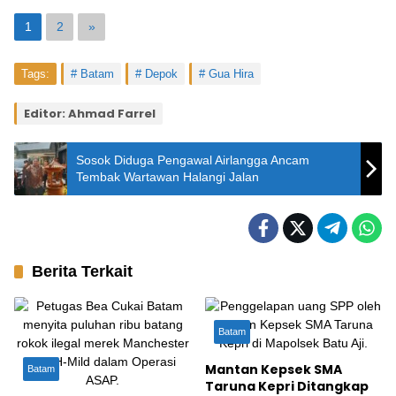
1
2
»
Tags:
Batam
Depok
Gua Hira
Editor: Ahmad Farrel
Sosok Diduga Pengawal Airlangga Ancam
Tembak Wartawan Halangi Jalan
Berita Terkait
Batam
Mantan Kepsek SMA
Batam
Taruna Kepri Ditangkap