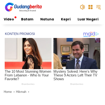
Skip
to
content
Video
Batam
Natuna
Kepri
Luar Negeri
Home
Hikmah