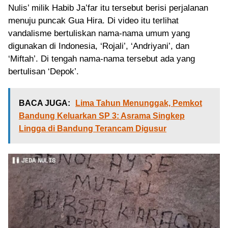
Nulis’ milik Habib Ja’far itu tersebut berisi perjalanan
menuju puncak Gua Hira. Di video itu terlihat
vandalisme bertuliskan nama-nama umum yang
digunakan di Indonesia, ‘Rojali’, ‘Andriyani’, dan
‘Miftah’. Di tengah nama-nama tersebut ada yang
bertulisan ‘Depok’.
BACA JUGA:
Lima Tahun Menunggak, Pemkot
Bandung Keluarkan SP 3: Asrama Singkep
Lingga di Bandung Terancam Digusur