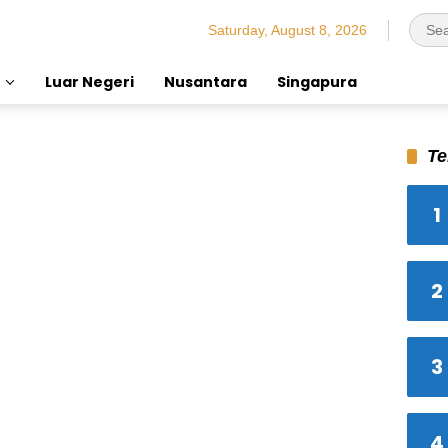
Saturday, August 8, 2026
Luar Negeri
Nusantara
Singapura
Te
1
2
3
4