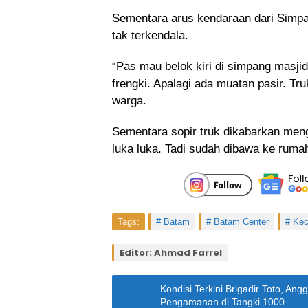
Sementara arus kendaraan dari Sim
tak terkendala.
“Pas mau belok kiri di simpang masji
frengki. Apalagi ada muatan pasir. Tru
warga.
Sementara sopir truk dikabarkan men
luka luka. Tadi sudah dibawa ke rumah
Tags:
Batam
Batam Center
Kec
Editor: Ahmad Farrel
Kondisi Terkini Brigadir Toto, An
Pengamanan di Tangki 1000