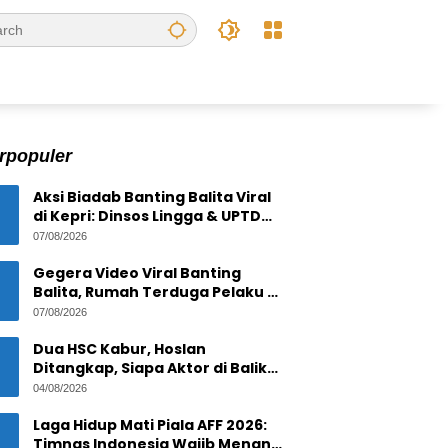
rpopuler
Aksi Biadab Banting Balita Viral
di Kepri: Dinsos Lingga & UPTD
PPPA Tanjungpinang Lacak
07/08/2026
Pelaku
Gegera Video Viral Banting
Balita, Rumah Terduga Pelaku di
Bintan Residence
07/08/2026
Tanjungpinang Diserbu Warga
Dua HSC Kabur, Hoslan
Ditangkap, Siapa Aktor di Balik
1,6 Ton Timah Ilegal di Pulau
04/08/2026
Pekajang ?
Laga Hidup Mati Piala AFF 2026:
Timnas Indonesia Wajib Menang