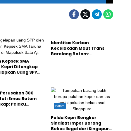
Batam
Identitas Korban
Kecelakaan Maut Trans
Barelang Batam:
Pengendara Motor Berusia
 Kepsek SMA
Lanjut
 Kepri Ditangkap
elapkan Uang SPP
Juta
i Perusakan 300
Jati Emas Batam
kap: Pelaku
Batam
kap di Hutan
gkang
Polda Kepri Bongkar
Sindikat Impor Barang
Bekas Ilegal dari Singapura: