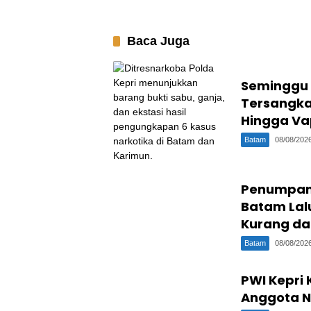
Baca Juga
Seminggu S
Tersangka
Hingga Va
Batam
08/08/202
Penumpang 
Batam Lal
Kurang da
Batam
08/08/202
PWI Kepri 
Anggota N