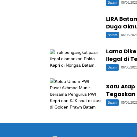
Batam
06/08/202
LIRA Batam
Duga Oknu
Batam
06/08/202
Lama Dike
Ilegal di 
Batam
06/08/202
Satu Atap 
Tegaskan 
Batam
05/08/202