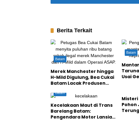
Berita Terkait
Batam
Batam
Mantan
Taruna
Merek Manchester hingga
Usai G
H-Mild Digulung, Bea Cukai
Rp143 
Batam Lacak Produsen
Batam
Rokok Ilegal
Batam
Mister
Pohon 
Kecelakaan Maut di Trans
Terung
Barelang Batam:
Ditang
Pengendara Motor Lansia
Durian
Tewas Usai ‘Adu Kambing’
dengan Agya Kuning