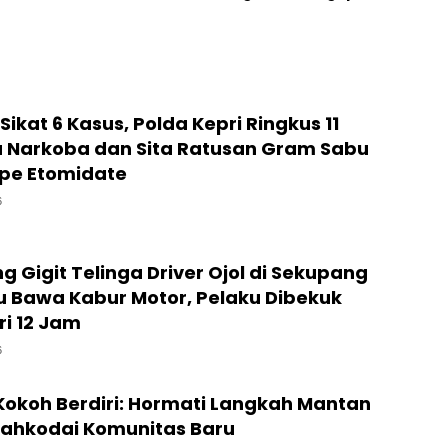
Ratusan Pakaian dan
Sepatu Disita di Batam
Center
ikat 6 Kasus, Polda Kepri Ringkus 11
 Narkoba dan Sita Ratusan Gram Sabu
pe Etomidate
6
Gigit Telinga Driver Ojol di Sekupang
u Bawa Kabur Motor, Pelaku Dibekuk
ri 12 Jam
6
Kokoh Berdiri: Hormati Langkah Mantan
ahkodai Komunitas Baru