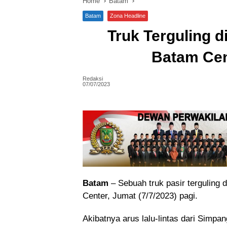
Home
Batam
Batam
Zona Headline
Truk Terguling 
Batam Cent
Redaksi
07/07/2023
Batam
– Sebuah truk pasir tergulin
Center, Jumat (7/7/2023) pagi.
Akibatnya arus lalu-lintas dari Simp