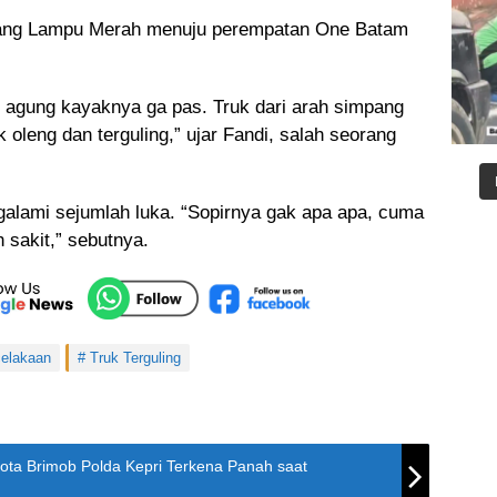
pang Lampu Merah menuju perempatan One Batam
d agung kayaknya ga pas. Truk dari arah simpang
k oleng dan terguling,” ujar Fandi, salah seorang
galami sejumlah luka. “Sopirnya gak apa apa, cuma
 sakit,” sebutnya.
elakaan
Truk Terguling
ggota Brimob Polda Kepri Terkena Panah saat