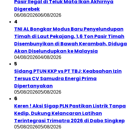
Pasir Ilegal di Teluk Mata Ikan Akhirnya
Digerebek
06/08/2026
06/08/2026
4
TNI AL Bongkar Modus Baru Penyelundupan
Timah di Laut Pekajang, 1,6 Ton Pasir Timah
Disembunyikan di Bawah Kerambah, Diduga
Akan Diselundupkan ke Malaysia
04/08/2026
04/08/2026
5
Sidang PTUN KKP vs PT TBJ: Keabsahan Izin
Tersus CV Samudra Energi Prima
Dipertanyakan
05/08/2026
05/08/2026
6
Keren ! Aksi Sigap PLN Pastikan Listrik Tanpa
Kedip, Dukung Kelancaran Latihan
Terintegrasi Trimatra 2026 di Dabo Singkep
05/08/2026
05/08/2026