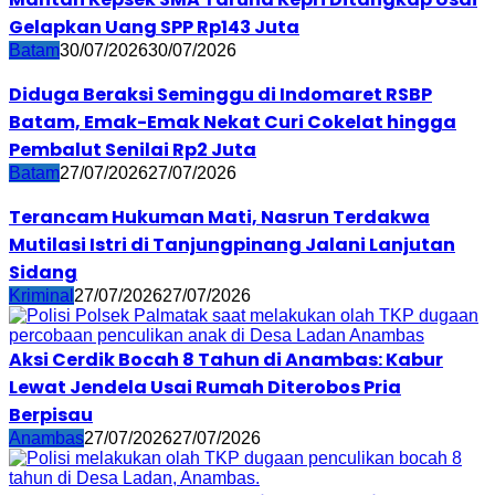
Gelapkan Uang SPP Rp143 Juta
Batam
30/07/2026
30/07/2026
Diduga Beraksi Seminggu di Indomaret RSBP
Batam, Emak-Emak Nekat Curi Cokelat hingga
Pembalut Senilai Rp2 Juta
Batam
27/07/2026
27/07/2026
Terancam Hukuman Mati, Nasrun Terdakwa
Mutilasi Istri di Tanjungpinang Jalani Lanjutan
Sidang
Kriminal
27/07/2026
27/07/2026
Aksi Cerdik Bocah 8 Tahun di Anambas: Kabur
Lewat Jendela Usai Rumah Diterobos Pria
Berpisau
Anambas
27/07/2026
27/07/2026