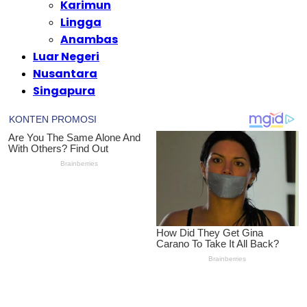
Karimun
Lingga
Anambas
Luar Negeri
Nusantara
Singapura