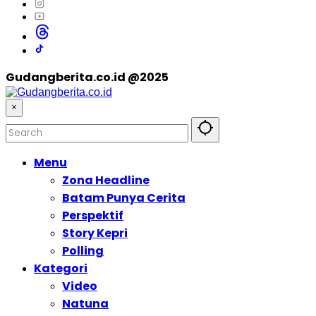
Gudangberita.co.id @2025
×
Menu
Zona Headline
Batam Punya Cerita
Perspektif
Story Kepri
Polling
Kategori
Video
Natuna