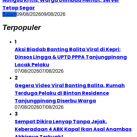
Nongsa Kritis: Warga Diimbau Hemat, Server
Tetap Segar
Batam
09/08/2026
09/08/2026
Terpopuler
1
Aksi Biadab Banting Balita Viral di Kepri:
Dinsos Lingga & UPTD PPPA Tanjungpinang
Lacak Pelaku
07/08/2026
07/08/2026
2
Gegera Video Viral Banting Balita, Rumah
Terduga Pelaku di Bintan Residence
Tanjungpinang Diserbu Warga
07/08/2026
07/08/2026
3
Sempat Dikira Lenyap Tanpa Jejak,
Keberadaan 4 ABK Kapal Ikan Asal Anambas
Akhirnya Terkuak!