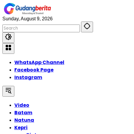
Skip
to
content
Sunday, August 9, 2026
WhatsApp Channel
Facebook Page
Instagram
Video
Batam
Natuna
Kepri