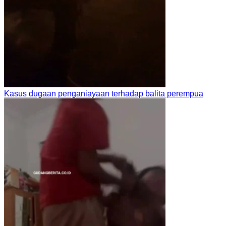
Kasus dugaan penganiayaan terhadap balita perempua