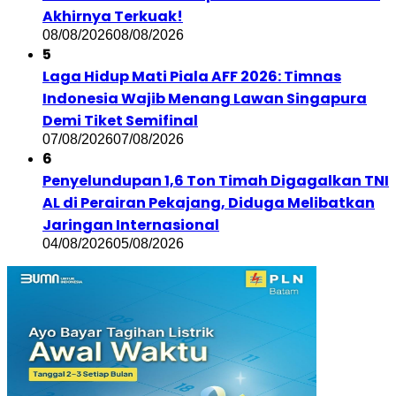
Akhirnya Terkuak!
08/08/2026
08/08/2026
5
Laga Hidup Mati Piala AFF 2026: Timnas
Indonesia Wajib Menang Lawan Singapura
Demi Tiket Semifinal
07/08/2026
07/08/2026
6
Penyelundupan 1,6 Ton Timah Digagalkan TNI
AL di Perairan Pekajang, Diduga Melibatkan
Jaringan Internasional
04/08/2026
05/08/2026