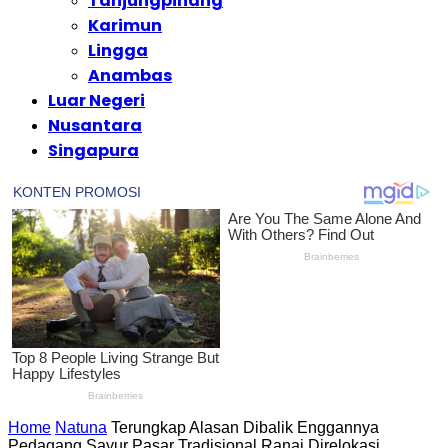
Tanjungpinang
Karimun
Lingga
Anambas
Luar Negeri
Nusantara
Singapura
Home
Natuna
Terungkap Alasan Dibalik Enggannya
Pedagang Sayur Pasar Tradisional Ranai Direlokasi