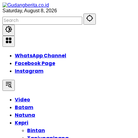
Skip
to
Saturday, August 8, 2026
content
WhatsApp Channel
Facebook Page
Instagram
Video
Batam
Natuna
Kepri
Bintan