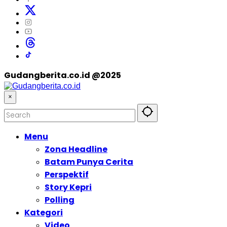
Gudangberita.co.id @2025
×
Menu
Zona Headline
Batam Punya Cerita
Perspektif
Story Kepri
Polling
Kategori
Video