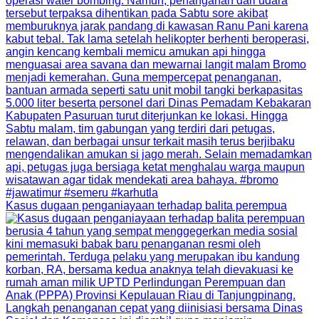
Kasus dugaan penganiayaan terhadap balita perempua