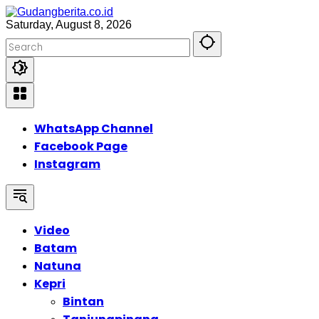
Skip
to
Saturday, August 8, 2026
content
WhatsApp Channel
Facebook Page
Instagram
Video
Batam
Natuna
Kepri
Bintan