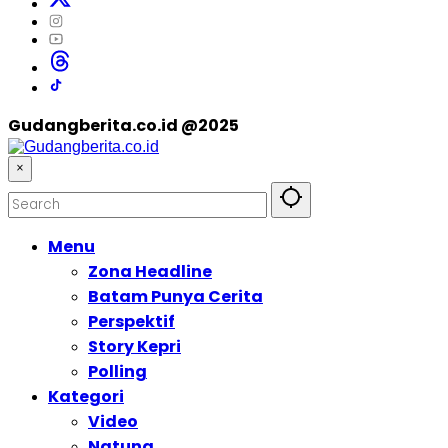
Gudangberita.co.id @2025
×
Menu
Zona Headline
Batam Punya Cerita
Perspektif
Story Kepri
Polling
Kategori
Video
Natuna