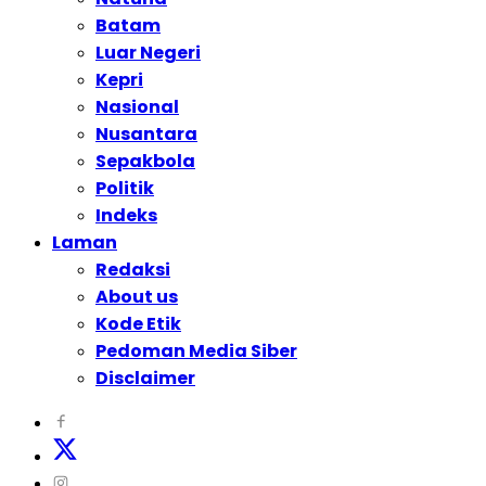
Batam
Luar Negeri
Kepri
Nasional
Nusantara
Sepakbola
Politik
Indeks
Laman
Redaksi
About us
Kode Etik
Pedoman Media Siber
Disclaimer