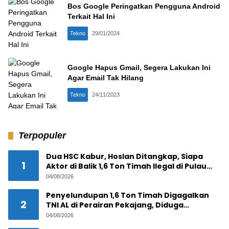
Bos Google Peringatkan Pengguna Android
Terkait Hal Ini
Tekno
29/01/2024
Google Hapus Gmail, Segera Lakukan Ini
Agar Email Tak Hilang
Tekno
24/11/2023
Terpopuler
Dua HSC Kabur, Hoslan Ditangkap, Siapa
1
Aktor di Balik 1,6 Ton Timah Ilegal di Pulau
Pekajang ?
04/08/2026
Penyelundupan 1,6 Ton Timah Digagalkan
2
TNI AL di Perairan Pekajang, Diduga
Melibatkan Jaringan Internasional
04/08/2026