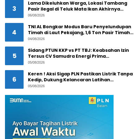
Lama Dikeluhkan Warga, Lokasi Tambang
3
Pasir Ilegal di Teluk Mata Ikan Akhirnya
Digerebek
06/08/2026
TNI AL Bongkar Modus Baru Penyelundupan
4
Timah di Laut Pekajang, 1,6 Ton Pasir Timah
Disembunyikan di Bawah Kerambah, Diduga
04/08/2026
Akan Diselundupkan ke Malaysia
Sidang PTUN KKP vs PT TBJ: Keabsahan Izin
5
Tersus CV Samudra Energi Prima
Dipertanyakan
05/08/2026
Keren ! Aksi Sigap PLN Pastikan Listrik Tanpa
6
Kedip, Dukung Kelancaran Latihan
Terintegrasi Trimatra 2026 di Dabo Singkep
05/08/2026