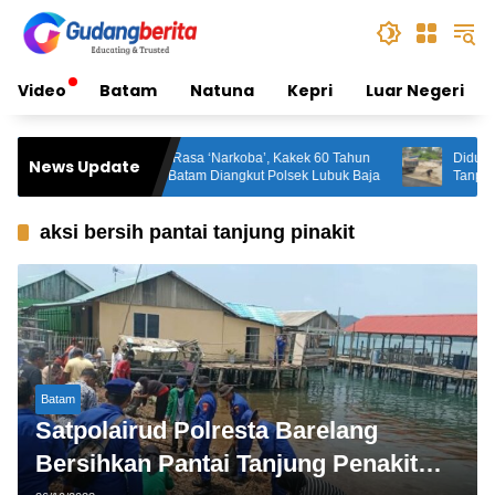
Skip
to
content
Video
Batam
Natuna
Kepri
Luar Negeri
Hisap Vape Rasa ‘Narkoba’, Kakek 60 Tahun
Diduga Keruk P
News Update
dan Pria di Batam Diangkut Polsek Lubuk Baja
Tanpa Izin, Akti
Disorot, DLH: “
aksi bersih pantai tanjung pinakit
Batam
Satpolairud Polresta Barelang
Bersihkan Pantai Tanjung Penakit