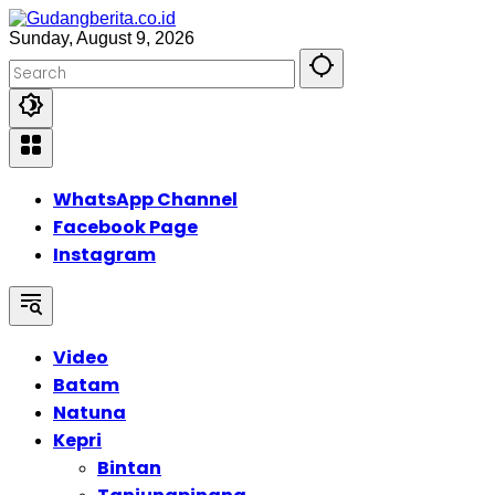
Skip
to
Sunday, August 9, 2026
content
WhatsApp Channel
Facebook Page
Instagram
Video
Batam
Natuna
Kepri
Bintan