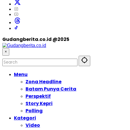
Gudangberita.co.id @2025
×
Menu
Zona Headline
Batam Punya Cerita
Perspektif
Story Kepri
Polling
Kategori
Video